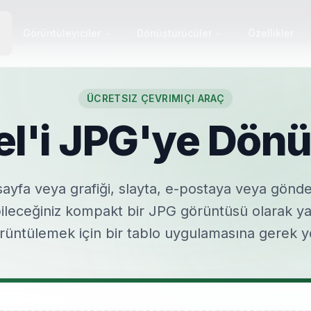
Görüntüleyiciler
Dönüştürücüler
Özellikler
ÜCRETSIZ ÇEVRIMIÇI ARAÇ
el'i JPG'ye Dönü
 sayfa veya grafiği, slayta, e-postaya veya gönde
bileceğiniz kompakt bir JPG görüntüsü olarak y
rüntülemek için bir tablo uygulamasına gerek y