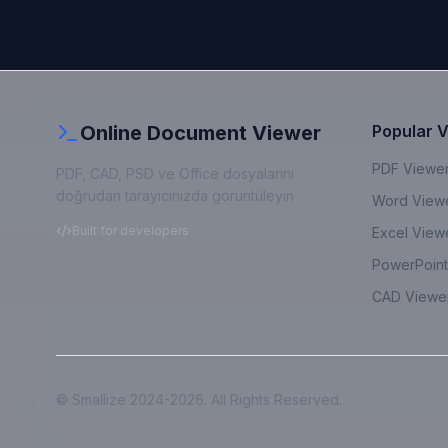
Online Document Viewer
Popular 
PDF Viewe
PDF, CAD, PSD ve Office dosyalarını
doğrudan tarayıcınızda görüntüleyin
Word View
Built for developers
Excel View
PowerPoint
CAD Viewe
© Smallize
2024-2026
. All Rights Reserved.