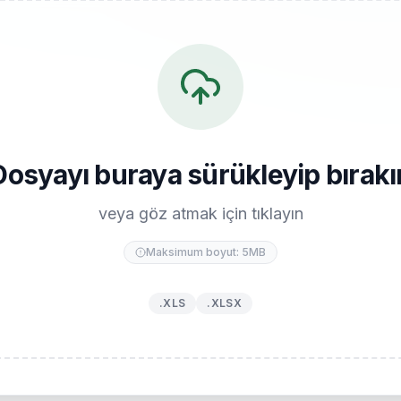
Dosyayı buraya sürükleyip bırakı
veya göz atmak için tıklayın
Maksimum boyut: 5MB
.XLS
.XLSX