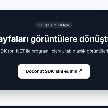
GELIŞTIRICILER İÇIN
ayfaları görüntülere dönüşt
K for .NET ile programlı olarak tablo anlık görüntüleri
Doconut SDK'sını edinin