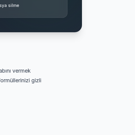
sya silme
tabını vermek
rmüllerinizi gizli