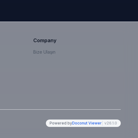
Company
Bize Ulaşın
Powered by
Doconut Viewer
v
26.1.0