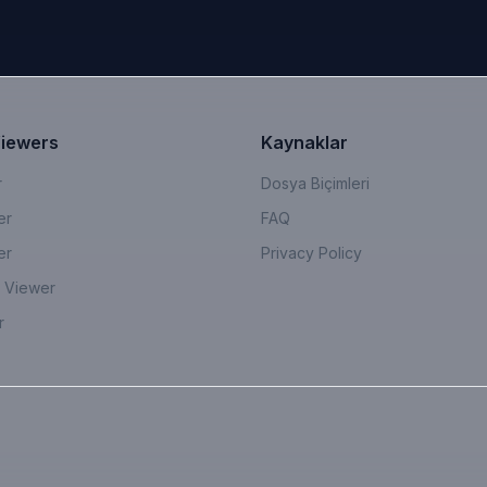
Viewers
Kaynaklar
r
Dosya Biçimleri
er
FAQ
er
Privacy Policy
 Viewer
r