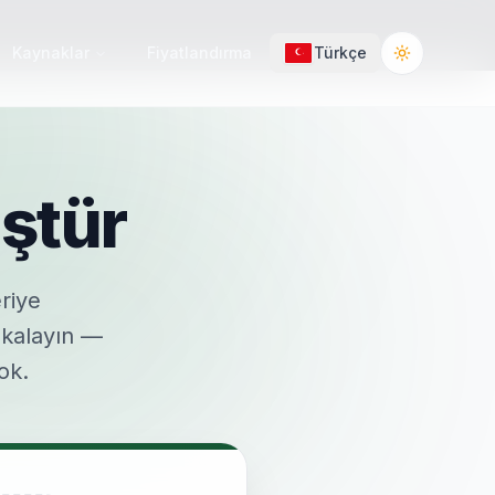
Kaynaklar
Fiyatlandırma
Türkçe
Toggle the
ştür
riye
akalayın —
ok.