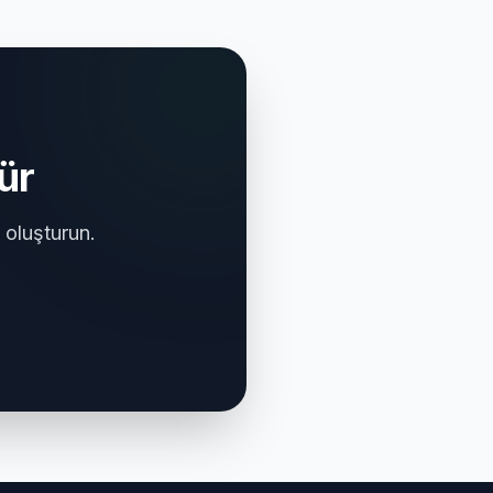
ür
 oluşturun.