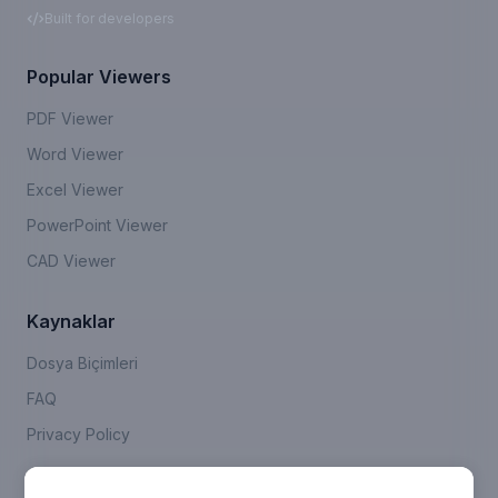
Built for developers
Popular Viewers
PDF Viewer
Word Viewer
Excel Viewer
PowerPoint Viewer
CAD Viewer
Kaynaklar
Dosya Biçimleri
FAQ
Privacy Policy
Company