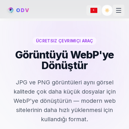
O
D
V
Toggle th
ÜCRETSIZ ÇEVRIMIÇI ARAÇ
Görüntüyü WebP'ye
Dönüştür
JPG ve PNG görüntüleri aynı görsel
kalitede çok daha küçük dosyalar için
WebP'ye dönüştürün — modern web
sitelerinin daha hızlı yüklenmesi için
kullandığı format.