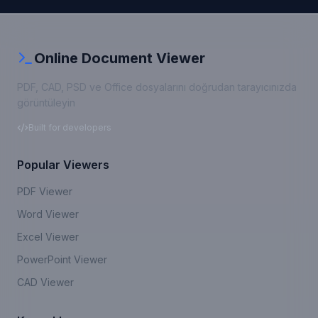
Online Document Viewer
PDF, CAD, PSD ve Office dosyalarını doğrudan tarayıcınızda
görüntüleyin
Built for developers
Popular Viewers
PDF Viewer
Word Viewer
Excel Viewer
PowerPoint Viewer
CAD Viewer