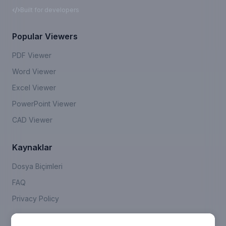
Built for developers
Popular Viewers
PDF Viewer
Word Viewer
Excel Viewer
PowerPoint Viewer
CAD Viewer
Kaynaklar
Dosya Biçimleri
FAQ
Privacy Policy