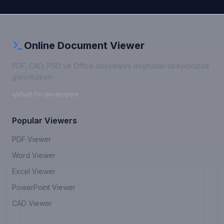
Online Document Viewer
PDF, CAD, PSD ve Office dosyalarını doğrudan tarayıcınızda
görüntüleyin
Built for developers
Popular Viewers
PDF Viewer
Word Viewer
Excel Viewer
PowerPoint Viewer
CAD Viewer