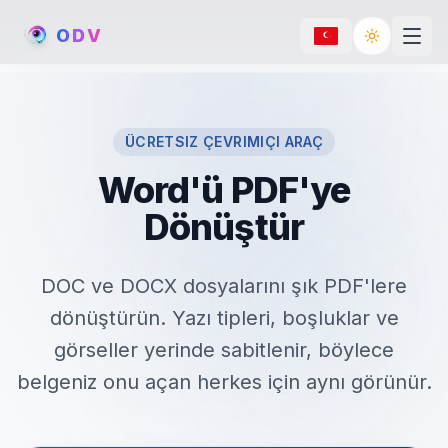
O
D
V
Toggle th
ÜCRETSIZ ÇEVRIMIÇI ARAÇ
Word'ü PDF'ye
Dönüştür
DOC ve DOCX dosyalarını şık PDF'lere
dönüştürün. Yazı tipleri, boşluklar ve
görseller yerinde sabitlenir, böylece
belgeniz onu açan herkes için aynı görünür.