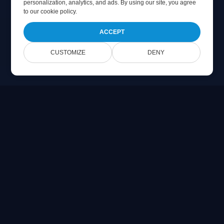
personalization, analytics, and ads. By using our site, you agree
to
our cookie policy
.
ACCEPT
CUSTOMIZE
DENY
Online Document Viewer
Переглядайте PDF, CAD, PSD & Office файли
безпосередньо у вашому браузері