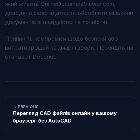
який живить
OnlineDocumentViewer.com
,
доводячи свою здатність обробляти мільйони
документів зі швидкістю та точністю.
Припиніть компроміси щодо безпеки або
витрати грошей на хмарні збори. Перейдіть на
стандарт
Doconut
.
PREVIOUS
Перегляд CAD‑файлів онлайн у вашому
браузері: без AutoCAD