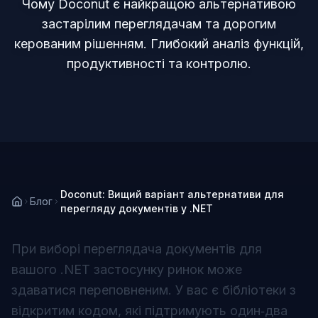
Чому Doconut є найкращою альтернативою
застарілим переглядачам та дорогим
керованим рішенням. Глибокий аналіз функцій,
продуктивності та контролю.
Doconut: Вищий варіант альтернативи для
Блог
перегляду документів у .NET
При виборі переглядача документів для
вашого .NET застосунку ринок може
здаватися переповненим. У вас є бібліотеки з
відкритим кодом, які підтримують один‑два