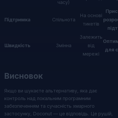
часу)
Прис
На основі
Підтримка
Спільнота
розро
тикетів
під
Залежить
Оптим
Швидкість
Змінна
від
для 
мережі
Висновок
Якщо ви шукаєте альтернативу, яка дає
контроль над локальним програмним
забезпеченням та сучасність хмарного
застосунку, Doconut — це відповідь. Це рушій,