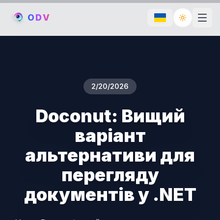
O
D
V
Toggle th
2/20/2026
Doconut: Вищий
варіант
альтернативи для
перегляду
документів у .NET