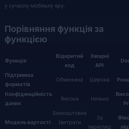
у сучасну мобільну еру.
Порівняння функція за
функцією
Відкритий
Хмарні
Функція
Do
код
API
Підтримка
Обмежена
Широка
Роз
форматів
Конфіденційність
Висо
Висока
Низька
даних
P
Безкоштовна
За
Фік
Модель вартості
(витрати
перегляд
ліц