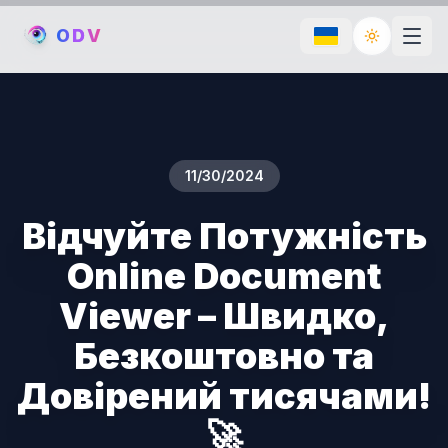
O
D
V
Toggle th
11/30/2024
Відчуйте Потужність
Online Document
Viewer – Швидко,
Безкоштовно та
Довірений тисячами!
🚀