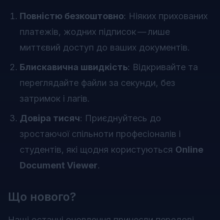
Повністю безкоштовно
: Ніяких прихованих
платежів, жодних підписок — лише
миттєвий доступ до ваших документів.
Блискавична швидкість
: Відкривайте та
переглядайте файли за секунди, без
затримок і лагів.
Довіра тисяч
: Приєднуйтесь до
зростаючої спільноти професіоналів і
студентів, які щодня користуються
Online
Document Viewer
.
Що нового?
Наші останні оновлення принесли передові