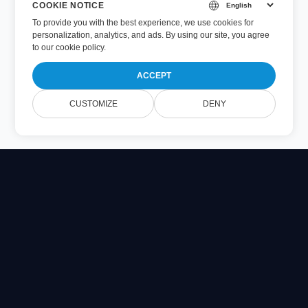
COOKIE NOTICE
To provide you with the best experience, we use cookies for
personalization, analytics, and ads. By using our site, you agree
to
our cookie policy
.
ACCEPT
CUSTOMIZE
DENY
Online Document Viewer