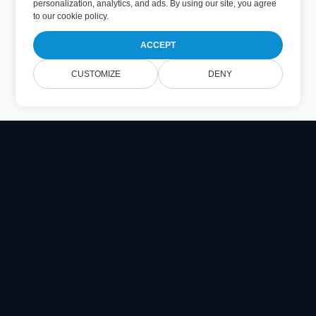
personalization, analytics, and ads. By using our site, you agree
to
our cookie policy
.
ACCEPT
CUSTOMIZE
DENY
Online Document Viewer
Xem các tệp PDF, CAD, PSD & Office trực tiếp trong trình
duyệt của bạn