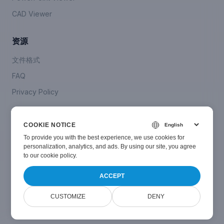
CAD Viewer
资源
文件格式
FAQ
Privacy Policy
Company
COOKIE NOTICE
联系我们
To provide you with the best experience, we use cookies for
personalization, analytics, and ads. By using our site, you agree
to
our cookie policy
.
ACCEPT
© Smallize
2024-2026
. All Rights Reserved.
CUSTOMIZE
DENY
Powered by
Doconut Viewer
v
26.1.0