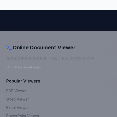
Online Document Viewer
在浏览器中直接查看 PDF、CAD、PSD 和 Office 文件
Built for developers
Popular Viewers
PDF Viewer
Word Viewer
Excel Viewer
PowerPoint Viewer