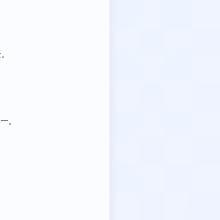
全。
之一。