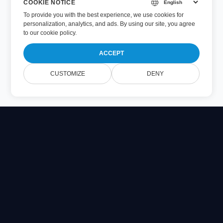
COOKIE NOTICE
To provide you with the best experience, we use cookies for
personalization, analytics, and ads. By using our site, you agree
to
our cookie policy
.
ACCEPT
CUSTOMIZE
DENY
Online Document Viewer