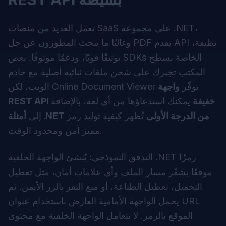
تعمل العديد من منصات SaaS على مجموعة .NET،
وغالبًا ما يبحث المطورون عن حل PDF يقدم API نظيفة،
توثيقًا قويًا، ودعمًا موثوقًا. بعض SDKs الخاصة بسطح
المكتب تجبرك على شحن ملفات ثنائية أصلية مع خادم
الويب، لكن Online Document Viewer يوفّر
واجهة
REST API خفيفة
يمكنك استدعاؤها من أي لغة، بالإضافة
أمثلة .NET من الدرجة الأولى
تُظهر كيفية توليد رمز
إلى
مميز آمن ومحدود الوقت.
التدفق النموذجي: يُنشئ الواجهة الخلفية .NET رمزًا
موقعًا يشفّر مسار الملف وأي علامات أمان، مثل تعطيل
التحميل، تعطيل الطباعة، أو منع النقر بالزر الأيمن. ثم
يحمل الواجهة الأمامية العارض باستخدام عنوان URL
الموقع بالرمز. لا يتعامل الواجهة الخلفية مع محتوى