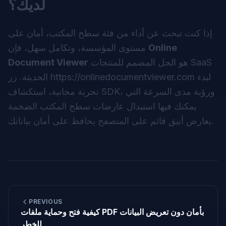
لديك؟
إذا كنت تبحث عن أداء من فئة سطح المكتب، أمان على
Online
مستوى المؤسسة، وتكامل سهل، فإن
هو الحل المصمم للمنتجات SaaS
Document Viewer
لبدء
https://onlinedocumentviewer.com
الحديثة. زر
تجربة مجانية، استكشاف SDK، ورؤية مدى السرعة التي
يمكنك فيها استبدال عارضات سطح المكتب الضخمة
بعارض أنيق قائم على المتصفح يحافظ على أمان بياناتك.
PREVIOUS
كيفية فتح وحماية ملفات PDF بأمان دون تعريض البيانات
للخطر