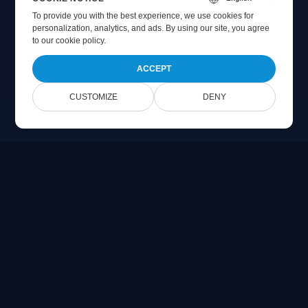
To provide you with the best experience, we use cookies for
personalization, analytics, and ads. By using our site, you agree
to
our cookie policy
.
ACCEPT
CUSTOMIZE
DENY
Online Document Viewer