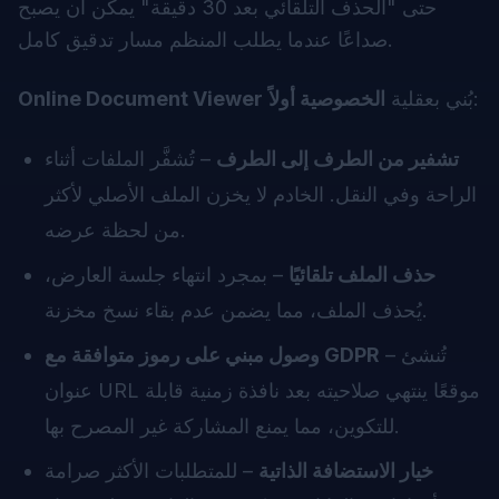
حتى "الحذف التلقائي بعد 30 دقيقة" يمكن أن يصبح
صداعًا عندما يطلب المنظم مسار تدقيق كامل.
:
بُني بعقلية
الخصوصية أولاً
Online Document Viewer
تشفير من الطرف إلى الطرف
– تُشفَّر الملفات أثناء
الراحة وفي النقل. الخادم لا يخزن الملف الأصلي لأكثر
من لحظة عرضه.
حذف الملف تلقائيًا
– بمجرد انتهاء جلسة العارض،
يُحذف الملف، مما يضمن عدم بقاء نسخ مخزنة.
– تُنشئ
وصول مبني على رموز متوافقة مع GDPR
عنوان URL موقعًا ينتهي صلاحيته بعد نافذة زمنية قابلة
للتكوين، مما يمنع المشاركة غير المصرح بها.
خيار الاستضافة الذاتية
– للمتطلبات الأكثر صرامة