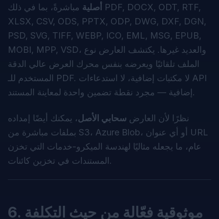
أصلية
مباشرةً، بما في ذلك PDF, DOCX, ODT, RTF,
XLSX, CSV, ODS, PPTX, ODP, DWG, DXF, DGN,
PSD, SVG, TIFF, WEBP, ICO, EML, MSG, EPUB,
MOBI, MPP, VSD، والعديد غيرها. يكتشف العارض نوع
الملف تلقائيًا ويعرضه بنفس محرك العرض عالي الدقة
المستخدم للـ PDF. لا مكتبات إضافية، لا استدعاءات API
إضافية — مجرد نقطة تضمين واحدة لمعاينة المستند.
نظرًا لأن العارض
سحابي الأصل
، يمكنك أيضًا إمداده
بملفات مباشرة من S3، Azure Blob، أو أي عنوان URL
عام، ما يجعله مثاليًا لهندسة الميكرو-خدمات التي تخزن
المستندات في تخزين كائنات.
6. موثوقية فعّالة من حيث التكلفة