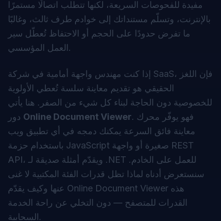
مفيدة للفحوصات السريعة، لكنها تتطلب اتصالًا مستمرًا
بالإنترنت، وتسلّم مستنداتك إلى خوادم طرف ثالث، وغالبًا
ما تفرض حدودًا على الحجم أو الاحتفاظ تُعطّل سير
العمل المؤسسي.
إذا كنت مهندس واجهة أمامية في شركة SaaS، فإن اللغز
الحقيقي هو تقديم معاينة سلسة تُعطي الأولوية
للخصوصية دون الحاجة لبناء كل شيء من الصفر. هنا يأتي
. فهو يوفّر محرك
Online Document Viewer
دور
معاينة فائق السرعة يمكنك دمجه في أي تطبيق ويب
باستخدام حزمة JavaScript صغيرة أو واجهة REST
API، ويقدّم أمثلة صديقة لـ .NET للعمل على الخادم.
سنستعرض أدناه لماذا تظل قدرات الفئة المكتبية لا غنى
عنها وكيف يقدّم Online Document Viewer هذه
القدرات للمتصفح — دون التخلي عن راحة الخدمة
السحابية.