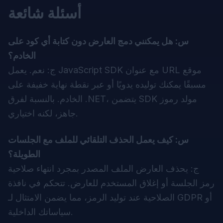
أسئلة شائعة
س: هل يمكنني دمج العارض دون كتابة أي كود على
الخادم؟
ج: نعم. يعمل JavaScript SDK مع عنوان URL موقع
مسبقًا يمكنك توليده يدويًا أو عبر نقطة نهاية خفيفة على
الخادم. بالنسبة لفرق .NET، يتضمن SDK مولد رموز
جاهز، لكنه اختياري.
س: كيف يعمل الحذف التلقائي للملف مع الجلسات
الطويلة؟
ج: يحذف العارض الملف المصدر بمجرد انتهاء صلاحية
رمز الجلسة أو إغلاق المستخدم للعارض. تتحكم في نافذة
الصلاحية عند توليد الرمز، مما يضمن الامتثال لـ GDPR أو
سياساتك الداخلية.