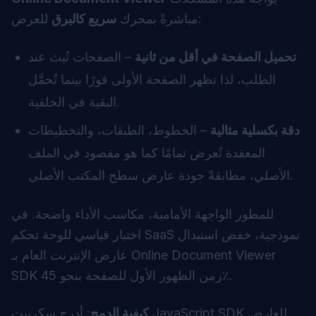
للعرض:
مباشرةً بمحرك
سريع كالبرق
تحميل الصفحة في أقل من ثانية
– الصفحات تُبث عند
الطلب، لذا تظهر الصفحة الأولى فورًا بينما تُحمَّل
البقية في الخلفية.
دقة بكسلية مثالية
– الخطوط، الطبقات، والتخطيطات
المعقدة تُعرض تمامًا كما هو مقصود في الملف
الأصلي، مطابقةً جودة عارض سطح المكتب الأصلي.
للمطور الواجهة الأمامية، مكاسب الأداء واضحة. في
اختبار قياسي للوحة تحكم SaaS نموذجية، خفض استبدال
عارض الإنترنت العام بـ Online Document Viewer
SDK زمن الظهور الأول للصفحة بنحو 45٪.
كيفية الدمج
: أدرج سكريبت JavaScript SDK للعارض