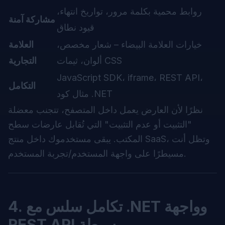
روابط محمية بكلمة مرور، تواريخ انتهاء،
مشاركة آمنة
قيود نطاق
خيارات العلامة البيضاء – شعار مخصص،
العلامة
ألوان، ثيمات CSS
التجارية
JavaScript SDK، iframe، REST API،
التكامل
مثال كود .NET
نظرًا لأن العارض يعمل داخل المتصفح، تتجنب معضلة
"التثبيت أو عدم التثبيت" التي تُقابل عارضات سطح
المكتب. يبقى مستخدموك داخل منتج SaaS، وتظل أنت
مسيطرًا على واجهة المستخدم/تجربة المستخدم.
4. تكامل سلس مع .NET وواجهة
REST API بسيطة