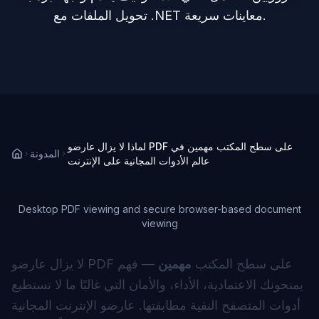
تحويل الملفات مع .NET معاينات سريعة.
لماذا لا يزال عارضو PDF على سطح المكتب مهمين في
المدونة
عالم الأدوات المجانية على الإنترنت
Desktop PDF viewing and secure browser-based document
viewing
لا يزال عارضو PDF على سطح المكتب
مهمين
— فهم
يمنحونك الاعتمادية، الأداء، والأمان التي غالبًا ما لا تستطيع
أدوات المتصفح النقية مطابقتها. عارضو الإنترنت المجانية