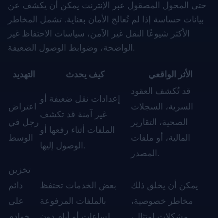
حتى المحول المصقول عبر الإنترنت يمكن أن يكشف عن
بيانات حساسة إذا لم تُعالج الأمان بعناية. تشمل المخاطر
الأكثر شيوعًا النقل غير الآمن، سياسات الاحتفاظ غير
الواضحة، وضوابط الوصول الضعيفة.
الأثر الواقعي
كيف يحدث
التهديد
قد تُكشف العقود
إعدادات نقل ضعيفة أو
السرية، السجلات
اعتراض
غير آمنة قد تكشف
الصحية، التقارير
رجل في
الملفات أثناء رفعها أو
المالية، أو ملفات
الوسط
الوصول إليها.
المصدر.
تخزين
يمكن أن يخلق ذلك
بعض الخدمات تحتفظ
دائم
مخاطر خصوصية،
بالملفات المرفوعة
على
مشكلات امتثال،
لساعات أو أيام دون
خوادم