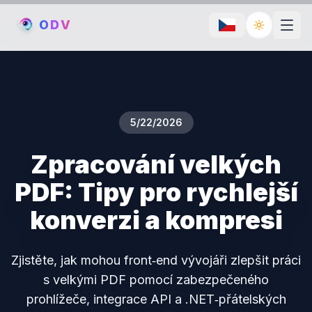
O
D
V
Toggle th
5/22/2026
Zpracování velkých
PDF: Tipy pro rychlejší
konverzi a kompresi
Zjistěte, jak mohou front‑end vývojáři zlepšit práci
s velkými PDF pomocí zabezpečeného
prohlížeče, integrace API a .NET‑přátelských