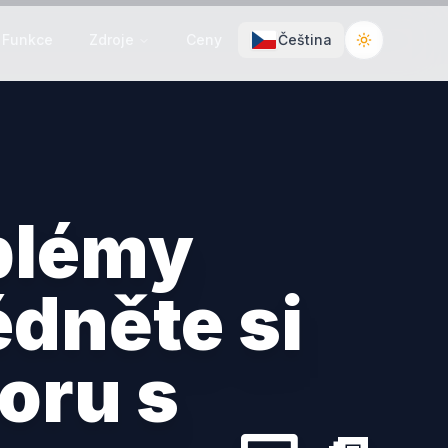
Funkce
Zdroje
Ceny
Čeština
Toggle the
oblémy
édněte si
oru s