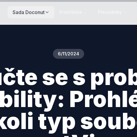
Sada Doconut
Prohlížeče
Převodníky
6/11/2024
čte se s pr
ility: Prohl
koli typ soub