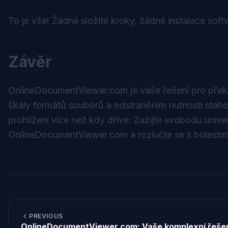
To je vše! Žádné složité kroky, žádné instalace so
Závěr
OnlineDocumentViewer.com je vaše řešení pro přek
škály formátů souborů a odstraněním nutnosti stah
prohlížení více než kdy dříve. Zažijte svobodu univ
OnlineDocumentViewer.com a rozlučte se s bolestmi 
PREVIOUS
OnlineDocumentViewer.com: Vaše komplexní řeše