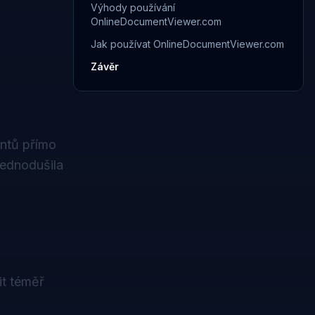
Výhody používání
OnlineDocumentViewer.com
Jak používat OnlineDocumentViewer.com
Závěr
ntů přímo
jednodušila
it téměř