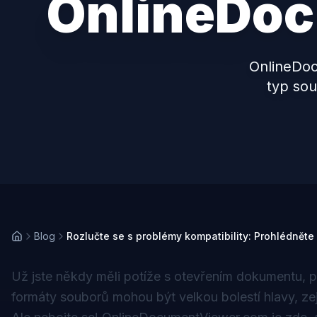
OnlineDoc
OnlineDoc
typ sou
Blog
Rozlučte se s problémy kompatibility: Prohlédněte
Už jste někdy měli potíže s otevřením dokumentu, p
formáty souborů mohou být velkou bolestí hlavy, zej