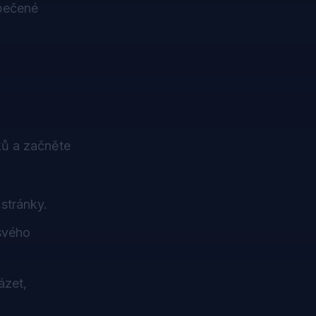
zpečené
ků a začněte
stránky.
 svého
ázet,