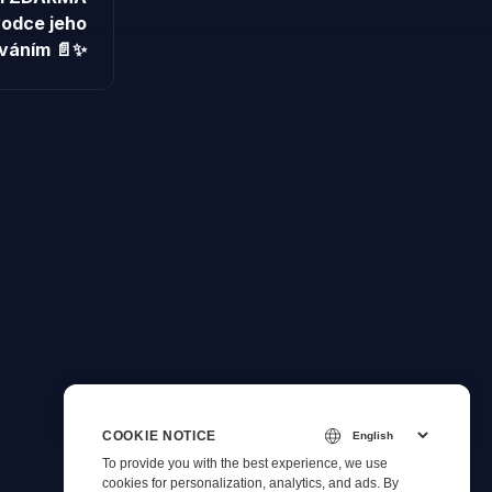
vodce jeho
váním 📄✨
COOKIE NOTICE
To provide you with the best experience, we use
cookies for personalization, analytics, and ads. By