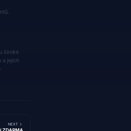
ntů.
u široké
a jejich
e
NEXT
ší ZDARMA