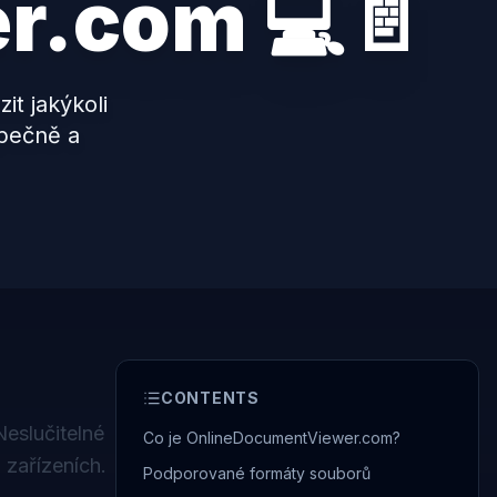
r.com 💻📄
t jakýkoli
zpečně a
CONTENTS
eslučitelné
Co je OnlineDocumentViewer.com?
 zařízeních.
Podporované formáty souborů