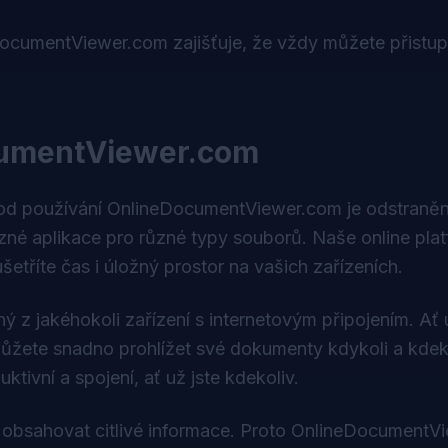
ocumentViewer.com zajišťuje, že vždy můžete přistup
cumentViewer.com
od používání OnlineDocumentViewer.com je odstranění
zné aplikace pro různé typy souborů. Naše online pla
etříte čas i úložný prostor na vašich zařízeních.
 z jakéhokoli zařízení s internetovým připojením. Ať 
můžete snadno prohlížet své dokumenty kdykoli a kdek
ktivní a spojení, ať už jste kdekoliv.
bsahovat citlivé informace. Proto OnlineDocumentV