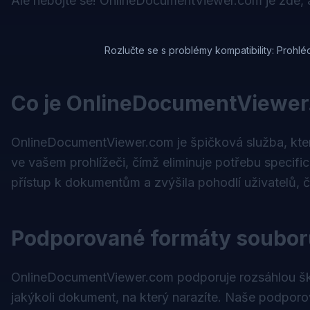
Ale nebojte se!
OnlineDocumentViewer.com
je zde, 
Rozlučte se s problémy kompatibility: Prohl
Co je OnlineDocumentViewe
OnlineDocumentViewer.com je špičková služba, kte
ve vašem prohlížeči, čímž eliminuje potřebu specifi
přístup k dokumentům a zvýšila pohodlí uživatelů, č
Podporované formáty soubor
OnlineDocumentViewer.com podporuje rozsáhlou škál
jakýkoli dokument, na který narazíte. Naše podporo