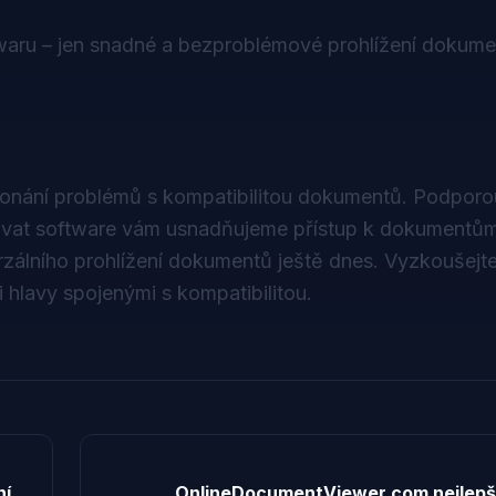
ftwaru – jen snadné a bezproblémové prohlížení dokume
onání problémů s kompatibilitou dokumentů. Podporo
ovat software vám usnadňujeme přístup k dokumentům 
erzálního prohlížení dokumentů ještě dnes. Vyzkoušejt
hlavy spojenými s kompatibilitou.
ní
OnlineDocumentViewer.com nejlep