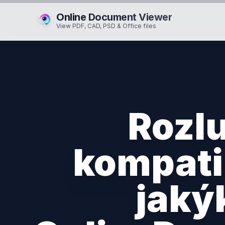
Online Document Viewer
View PDF, CAD, PSD & Office files
Rozlu
kompatib
jaký