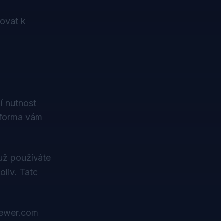
ovat k
 nutnosti
tforma vám
už používáte
oliv. Tato
iewer.com