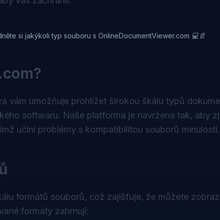
aby vás zachránil.
édněte si jakýkoli typ souboru s OnlineDocumentViewer.com 💻📄
r.com?
rá vám umožňuje prohlížet širokou škálu typů dokume
ckého softwaru. Naše platforma je navržena tak, aby z
ímž učiní problémy s kompatibilitou souborů minulostí.
ů
u formátů souborů, což zajišťuje, že můžete zobraz
vané formáty zahrnují: