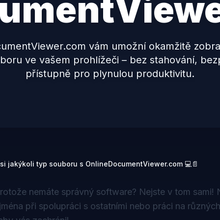
umentViewe
umentViewer.com vám umožní okamžitě zobrazi
boru ve vašem prohlížeči – bez stahování, be
přístupně pro plynulou produktivitu.
 si jakýkoli typ souboru s OnlineDocumentViewer.com 💻📄
rotože nemáte správný software? Nejste v tom sami! N
ména při spolupráci s ostatními nebo práci na různých