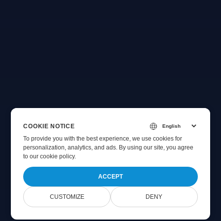
COOKIE NOTICE
To provide you with the best experience, we use cookies for
personalization, analytics, and ads. By using our site, you agree
to
our cookie policy
.
ACCEPT
CUSTOMIZE
DENY