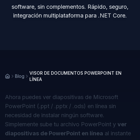
software, sin complementos. Rápido, seguro,
integración multiplataforma para .NET Core.
VISOR DE DOCUMENTOS POWERPOINT EN
Blog
LÍNEA
Ahora puedes ver diapositivas de Microsoft
PowerPoint (.ppt / .pptx / .ods) en línea sin
necesidad de instalar ningún software.
Simplemente sube tu archivo PowerPoint y
ver
diapositivas de PowerPoint en línea
al instante