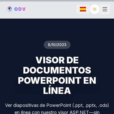
O
D
V
Toggle th
8/10/2023
VISOR DE
DOCUMENTOS
POWERPOINT EN
LÍNEA
Ver diapositivas de PowerPoint (.ppt, .pptx, .ods)
en línea con nuestro visor ASP.NET—sin