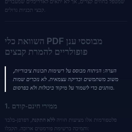
שמטפל בחוזים קצרים, אך לא יתאים לאדריכלים שמעבדים
קבצי תכניות גדולים.
השוואת כלי PDF מבוססי ענן
פופולריים להמרת קבצים
הערה: הניתוח מבוסס על רשימות תכונות ציבוריות,
משוב משתמשים ובדיקה עצמאית. לא נזכרים שמות
מותגים כדי לשמור על מיקוד ביכולות ולא בפרסום.
ממירי חינם‑קודם
1.
פלטפורמות אלו מציעות חוויה
ללא התקנה
, דפדפן‑בלבד
ותמיכה ברשימת פורמטים ארוכה. תקבלו: