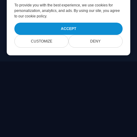
To provide you with the best experience, we use cookies for
personalization, analytics, and ads. By using our site, you agree
to
our cookie policy
.
ACCEPT
CUSTOMIZE
DENY
Online Document Viewer