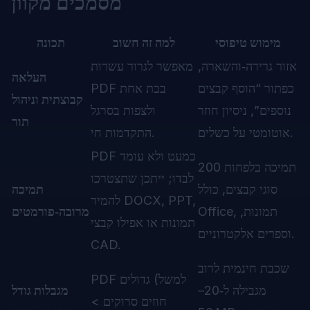
מסמכים מקוון
מימוש טיפוסי
למה זה חשוב
תכונה
אזור גרירה‑והשארה,
מאפשר לגרור עשרות
העלאה
כפתור “הוסף קבצים
PDF בבת אחת
קבוצתית וניהול
נוספים”, ניסיון חוזר
ולצפות בסרגל
תור
אוטומטי על כשלים.
התקדמות חי.
PDF כמעט ולא עומד
תמיכה בלפחות 200
לבדו; ייתכן שתצטרכו
סוגי קבצים, כולל
תמיכה
להמיר DOCX, PPT,
Office, תמונות,
מרובה‑פורמטים
תמונות או אפילו קבצי
וספרים אלקטרוניים.
CAD.
שכבת חינמית לרוב
PDF גדולים (למשל
מגבילה ל‑20–
מגבלות גודל
חוזים סרוקים >