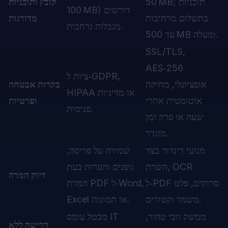
50 MB; תוכניות
קובץ ותוכניות
100 MB) דורשים
בתשלום מרחיבות
מדורגות
מגבלות נרחבות.
עד 500 MB ומעלה.
SSL/TLS,
AES‑256
ציות ל‑GDPR,
אופציונלי, מחיקה
בקרות אבטחה
HIPAA או מדיניות
אוטומטית אחרי
ופרטיות
פנימית.
שעה או פרק זמן
מוגדר.
מנועי רינדור בצד
שמירה על פריסה,
השרת, OCR
גופנים והערות בעת
דיוק המרה
ל‑PDF סרוקים, פלט
המרת PDF ל‑Word,
משמר וקטורים.
Excel או תמונות.
ממשק וובי טהור,
מבטל עומס IT
דרישה ללא