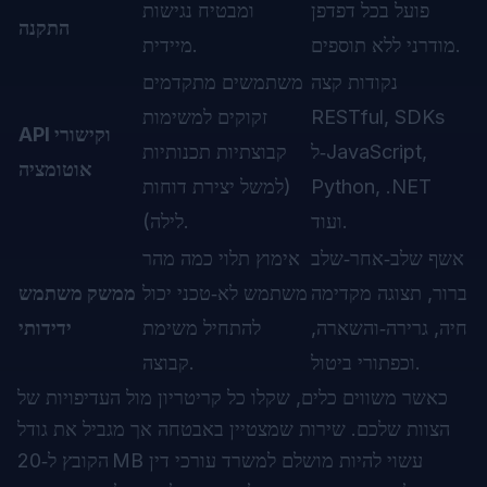
פועל בכל דפדפן
ומבטיח נגישות
התקנה
מודרני ללא תוספים.
מיידית.
נקודות קצה
משתמשים מתקדמים
RESTful, SDKs
זקוקים למשימות
API וקישורי
ל‑JavaScript,
קבוצתיות תכנותיות
אוטומציה
Python, .NET
(למשל יצירת דוחות
ועוד.
לילה).
אשף שלב‑אחר‑שלב
אימוץ תלוי כמה מהר
ברור, תצוגה מקדימה
משתמש לא‑טכני יכול
ממשק משתמש
חיה, גרירה‑והשארה,
להתחיל משימת
ידידותי
וכפתורי ביטול.
קבוצה.
כאשר משווים כלים, שקלו כל קריטריון מול העדיפויות של
הצוות שלכם. שירות שמצטיין באבטחה אך מגביל את גודל
הקובץ ל‑20 MB עשוי להיות מושלם למשרד עורכי דין