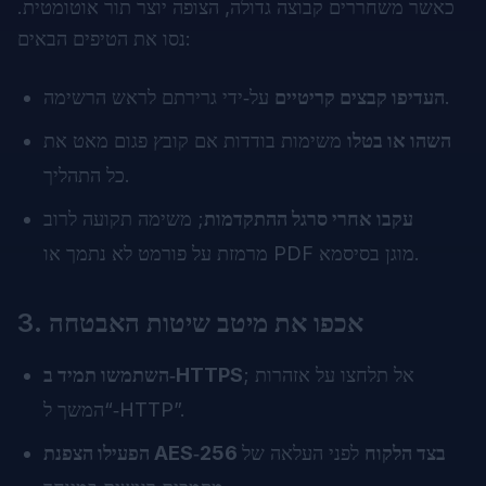
כאשר משחררים קבוצה גדולה, הצופה יוצר תור אוטומטית.
נסו את הטיפים הבאים:
על‑ידי גרירתם לראש הרשימה.
העדיפו קבצים קריטיים
השהו או בטלו
משימות בודדות אם קובץ פגום מאט את
כל התהליך.
עקבו אחרי סרגל ההתקדמות
; משימה תקועה לרוב
מרמזת על פורמט לא נתמך או PDF מוגן בסיסמא.
3. אכפו את מיטב שיטות האבטחה
; אל תלחצו על אזהרות
השתמשו תמיד ב‑HTTPS
“המשך ל‑HTTP”.
הפעילו הצפנת AES‑256 בצד הלקוח
לפני העלאה של