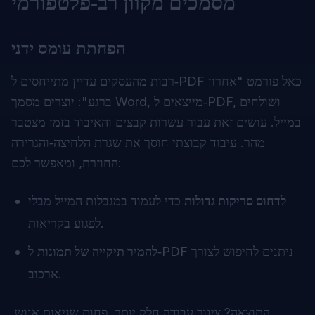
מסמכים מקוון רב‑פלטפורמי
הפחתת עומס ידני
רבות מהעסקים עדיין מתייחסים ל‑PDF כאל פורמט "אחרון
ברגע": יוצרים מסמך Word, מייצאים ל‑PDF, ושולחים
במייל. עושים זאת עבור עשרות קבצים והאיבוד בזמן מצטבר
מהר. עיבוד קבוצתי חוסך את שגרת הלחיצה‑והגרירה
החוזרת, ומאפשר לכם:
לדחוס סריקות גדולות
כדי לעמוד במגבלות המייל מבלי
לפגוע בקריאות.
להמיר תיקייה של תמונות
ל‑PDF ניתנים לחיפוש לצורך
ארכוב.
התוצאה? צינור עבודה חלק יותר, פחות שגיאות אנוש,