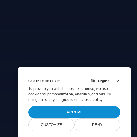
COOKIE NOTICE
To provide you with the best experience, we use
cookies for personalization, analytics, and ads. By
using our site, you agree to
our cookie policy
.
ACCEPT
CUSTOMIZE
DENY