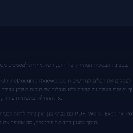
בסביבה העסקית המהירה של היום, גישה מיידית למסמכים מכל מקום היא חיונית לשמירה על יתרון תחרותי וגמישות תפעולית.
מספקים לעסקים את הכלים הנדרשים
OnlineDocumentViewer.com
פתרונות צפייה במסמכים מבוססי ענן כמו אלה שמו
וף ושיתוף פעולה על קבצים ללא מגבלות של תוכנת שולחן עבודה 
את ההתלות בתשתיות פיזיות, ומאפשרות לעובדים לעבוד מרחוק ובאופן מאובטח מכל מכשיר.
בצי PDF, Word, Excel או PowerPoint,
תומך במגוון רחב של פורמטים, מה שהופך את ניהול המסמכים לפשוט ונגיש.