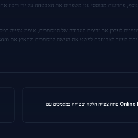
נוסף, פתרונות מבוססי ענן משפרים את האבטחה על ידי ריכוז א
ניינים לעדכן את זרימת העבודה של המסמכים, אימוץ צפייה במסמ
יכול לעזור לארגונכם לפשט את הגישה למסמכים ולהאיץ את
com
פתח צפייה חלקה ובטוחה במסמכים עם Online Document