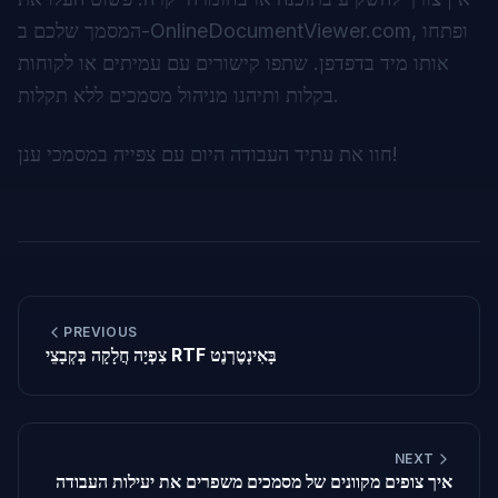
, ופתחו
OnlineDocumentViewer.com
המסמך שלכם ב-
אותו מיד בדפדפן. שתפו קישורים עם עמיתים או לקוחות
בקלות ותיהנו מניהול מסמכים ללא תקלות.
חוו את עתיד העבודה היום עם צפייה במסמכי ענן!
PREVIOUS
צִפְיָה חֲלָקָה בְּקְבָצֵי RTF בָּאִינְטֶרְנֶט
NEXT
איך צופים מקוונים של מסמכים משפרים את יעילות העבודה