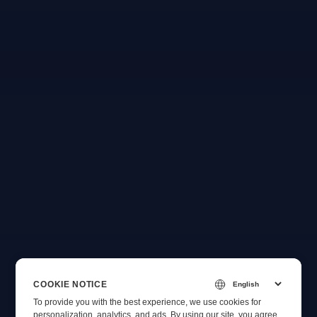
COOKIE NOTICE
To provide you with the best experience, we use cookies for
personalization, analytics, and ads. By using our site, you agree