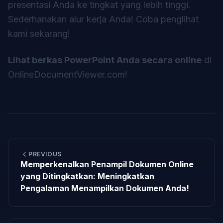
presentasi Anda ke tingkat yang lebih tinggi.
Sederhanakan alur kerja Anda! Coba penglihat
kami sekarang!
Lihat berkas PowerPoint Anda secara online
di
OnlineDocumentViewer.com
!
PREVIOUS
Memperkenalkan Penampil Dokumen Online
yang Ditingkatkan: Meningkatkan
Pengalaman Menampilkan Dokumen Anda!