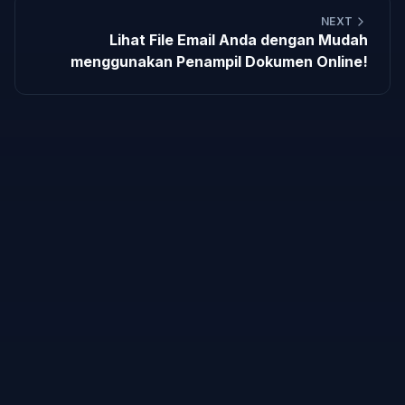
NEXT
Lihat File Email Anda dengan Mudah
menggunakan Penampil Dokumen Online!