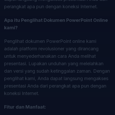
perangkat apa pun dengan koneksi Internet.
Apa itu Penglihat Dokumen PowerPoint Online
kami?
Penglihat dokumen
PowerPoint online
kami
adalah platform revolusioner yang dirancang
untuk menyederhanakan cara Anda melihat
presentasi. Lupakan unduhan yang melelahkan
dan versi yang sudah ketinggalan zaman. Dengan
penglihat kami, Anda dapat langsung mengakses
presentasi Anda dari perangkat apa pun dengan
koneksi Internet.
Fitur dan Manfaat: