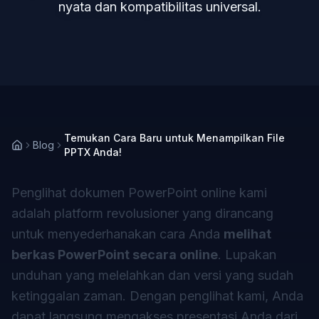
nyata dan kompatibilitas universal.
Temukan Cara Baru untuk Menampilkan File
Blog
PPTX Anda!
Penglihat dokumen PowerPoint online kami
adalah platform revolusioner yang dirancang
untuk menyederhanakan cara Anda
melihat
berkas PowerPoint secara online
. Lupakan
unduhan yang melelahkan dan versi yang sudah
ketinggalan zaman. Dengan penglihat kami, Anda
dapat langsung mengakses presentasi Anda dari