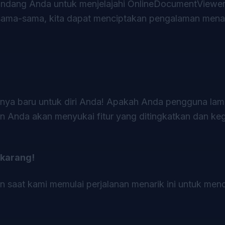
ndang Anda untuk menjelajahi
OnlineDocumentViewe
rsama-sama, kita dapat menciptakan pengalaman men
a baru untuk diri Anda! Apakah Anda pengguna lam
in Anda akan menyukai fitur yang ditingkatkan dan k
karang!
 saat kami memulai perjalanan menarik ini untuk mend