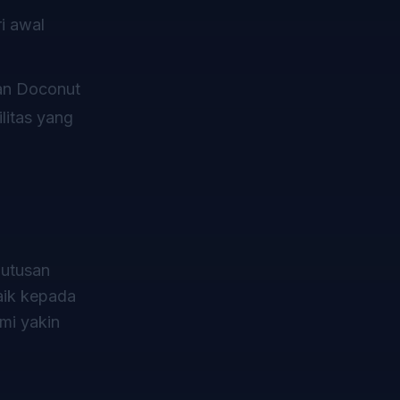
i awal
an
Doconut
litas yang
putusan
aik kepada
mi yakin