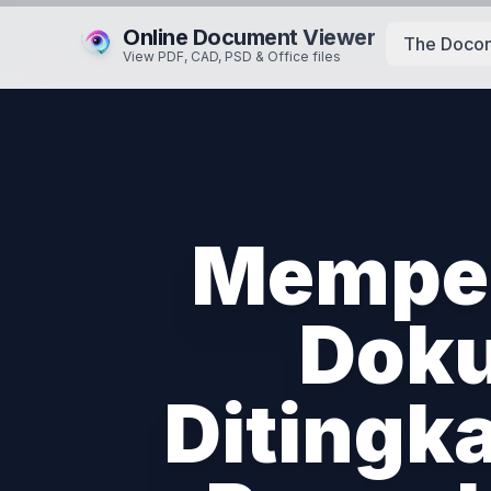
Online Document Viewer
The Docon
View PDF, CAD, PSD & Office files
Memper
Doku
Ditingk