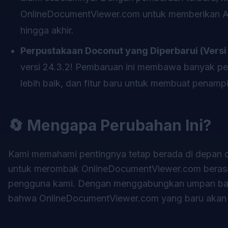
OnlineDocumentViewer.com untuk memberikan And
hingga akhir.
Perpustakaan Doconut yang Diperbarui (Versi 
versi 24.3.2! Pembaruan ini membawa banyak perb
lebih baik, dan fitur baru untuk membuat penam
🔄 Mengapa Perubahan Ini?
Kami memahami pentingnya tetap berada di depan da
untuk merombak OnlineDocumentViewer.com berasal
pengguna kami. Dengan menggabungkan umpan bali
bahwa OnlineDocumentViewer.com yang baru akan