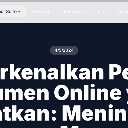
ut Suite
Penampil
Konverter
Fitur
Sumb
4/5/2024
kenalkan P
men Online
atkan: Meni