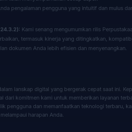
a pengalaman pengguna yang intuitif dan mulus dar
24.3.2):
Kami senang mengumumkan rilis Perpustaka
aikan, termasuk kinerja yang ditingkatkan, kompatibi
pilan dokumen Anda lebih efisien dan menyenangkan.
lam lanskap digital yang bergerak cepat saat ini. Ke
 dari komitmen kami untuk memberikan layanan terb
k pengguna dan memanfaatkan teknologi terbaru, ka
 melampaui harapan Anda.