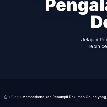
Penga
D
Jelajahi P
lebih c
Blog
Memperkenalkan Penampil Dokumen Online yang 