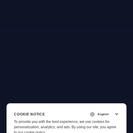
COOKIE NOTICE
To provide you with the best experience, we use cookies for
personalization, analytics, and ads. By using our site, you agree
to
our cookie policy
.