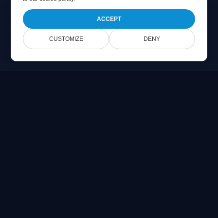
ACCEPT
CUSTOMIZE
DENY
Online Document Viewer
Lihat file PDF, CAD, PSD & Office langsung di peramban
Anda