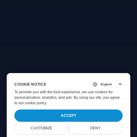
COOKIE NOTICE
To provide you with the best experience, we use cookies for
personalization, analytics, and ads. By using our site, you agree
to
our cookie policy
.
ACCEPT
CUSTOMIZE
DENY