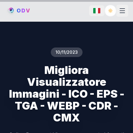
O
D
V
Toggle th
10/11/2023
Migliora
Visualizzatore
Immagini - ICO - EPS -
TGA - WEBP - CDR -
CMX