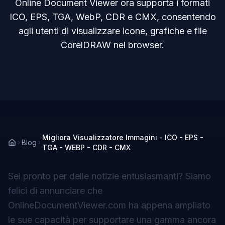
Online Document Viewer ora supporta i formati
ICO, EPS, TGA, WebP, CDR e CMX, consentendo
agli utenti di visualizzare icone, grafiche e file
CorelDRAW nel browser.
Migliora Visualizzatore Immagini - ICO - EPS -
Blog
TGA - WEBP - CDR - CMX
Sei pronto per delle notizie entusiasmanti? Siamo
felici di annunciare che
OnlineDocumentViewer.com
ha appena ampliato
le sue capacità per supportare una gamma ancora