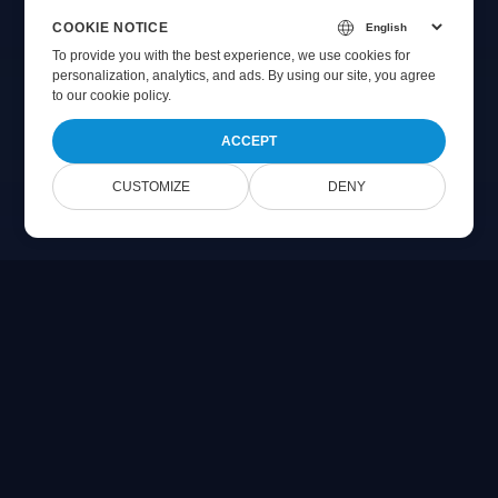
COOKIE NOTICE
To provide you with the best experience, we use cookies for
personalization, analytics, and ads. By using our site, you agree
to
our cookie policy
.
ACCEPT
CUSTOMIZE
DENY
Online Document Viewer