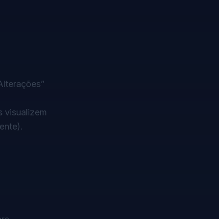
Alterações”
s visualizem
ente).