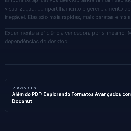
Embora os aplicativos desktop ainda tenham seu lu
visualização
, compartilhamento e gerenciamento de
inegável. Elas são mais rápidas, mais baratas e ma
Experimente a eficiência vencedora por si mesmo.
dependências de desktop.
PREVIOUS
Além do PDF: Explorando Formatos Avançados co
Doconut