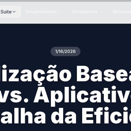
Suite
Visualizadores
Conversores
Recurso
1/16/2026
lização Base
s. Aplicati
alha da Efic