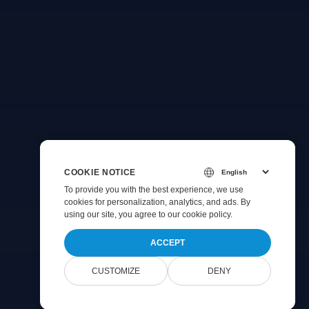
COOKIE NOTICE
To provide you with the best experience, we use
cookies for personalization, analytics, and ads. By
using our site, you agree to
our cookie policy
.
ACCEPT
CUSTOMIZE
DENY