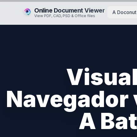
Online Document Viewer
A Doconut 
View PDF, CAD, PSD & Office files
Visua
Navegador v
A Bat