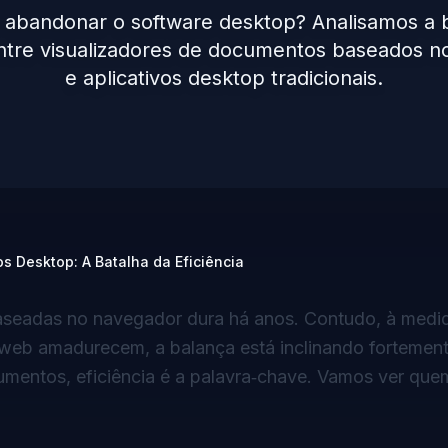
 abandonar o software desktop? Analisamos a 
entre visualizadores de documentos baseados 
e aplicativos desktop tradicionais.
s Desktop: A Batalha da Eficiência
baseadas no navegador dura há anos. Contudo, à medi
 web amadurecem, a balança está inclinando fortement
umentos, eficiência é a palavra‑chave. Vamos ver que