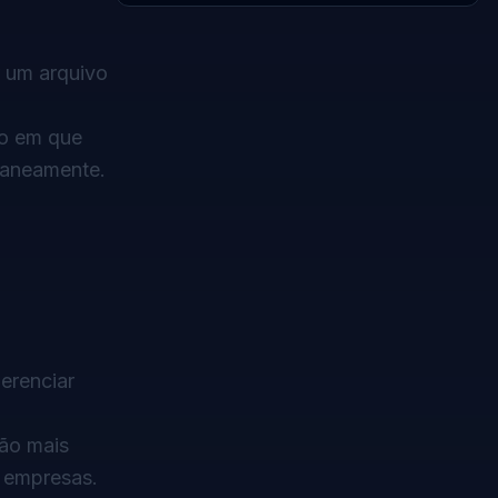
r um arquivo
o em que
taneamente.
erenciar
ão mais
 empresas.