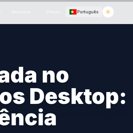
s
Recursos
Preços
Português
Toggle the
ada no
vos Desktop:
iência