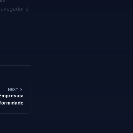
ara
navegador é
s
NEXT
 Empresas:
formidade