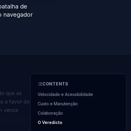
batalha de
no navegador
CONTENTS
da que as
Velocidade e Acessibilidade
e a favor do
Custo e Manutenção
m vence.
Colaboração
O Veredicto