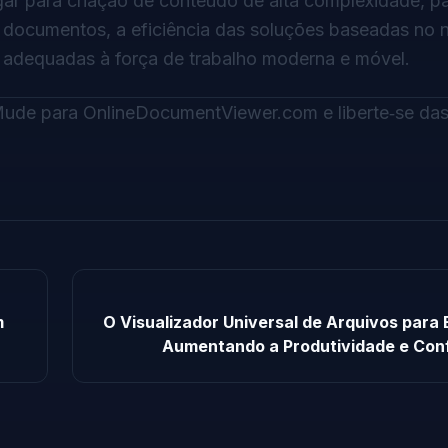
gar para criação de conteúdo de alta complexidade, p
 documentos, a eficiência das soluções baseadas no 
is adequadas à força de trabalho moderna e móvel.
 Mude para
OnlineDocumentViewer.com
e liberte‑se da
m
O Visualizador Universal de Arquivos para
Aumentando a Produtividade e Con