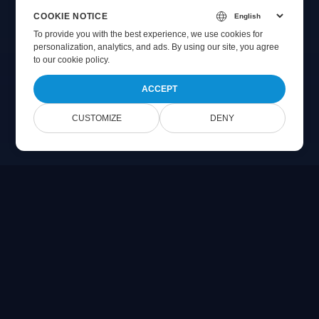
COOKIE NOTICE
To provide you with the best experience, we use cookies for
personalization, analytics, and ads. By using our site, you agree
to
our cookie policy
.
ACCEPT
CUSTOMIZE
DENY
Online Document Viewer