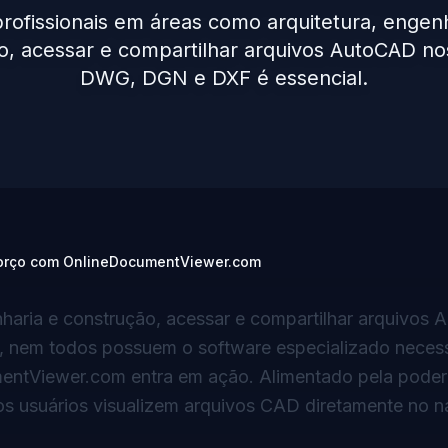
rofissionais em áreas como arquitetura, engen
o, acessar e compartilhar arquivos AutoCAD no
DWG, DGN e DXF é essencial.
forço com OnlineDocumentViewer.com
nharia e construção, acessar e compartilhar arquivos
 nem todos possuem o software especializado necess
umentViewer.com entra em ação. Alimentado pela pode
 os usuários visualizem arquivos CAD diretamente no