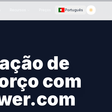
s
Recursos
Preços
Português
Toggle the
zação de
orço com
wer.com