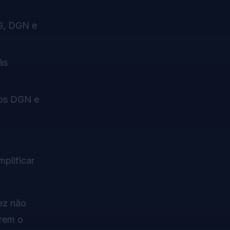
G, DGN e
às
vos DGN e
plificar
ez não
brem o