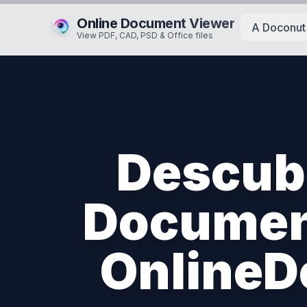
Online Document Viewer
A Doconut 
View PDF, CAD, PSD & Office files
Descubr
Documen
Online