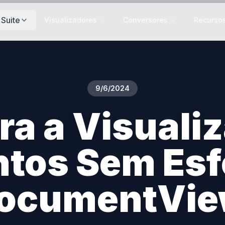
Suite
Visualizadores
Conversores
Recurso
9/6/2024
a a Visuali
tos Sem Esf
DocumentVie