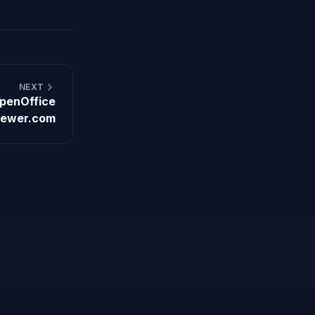
NEXT
OpenOffice
iewer.com