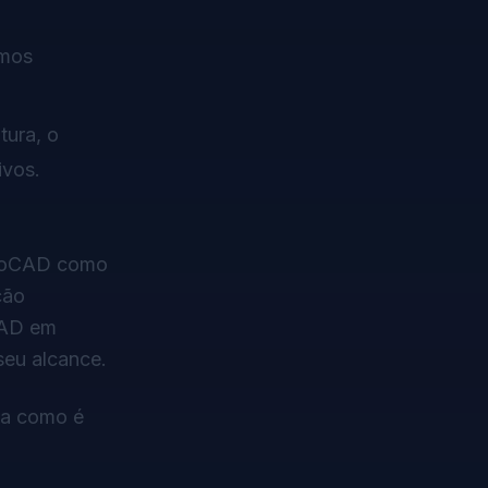
smos
tura, o
ivos.
AutoCAD como
ção
 CAD em
seu alcance.
ja como é