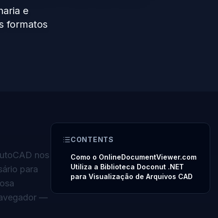
haria e
s formatos
CONTENTS
 AutoCAD nos
Como o OnlineDocumentViewer.com
Utiliza a Biblioteca Doconut .NET
ário para
para Visualização de Arquivos CAD
rosa
 navegador —