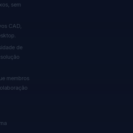
xos, sem
ivos CAD,
esktop.
sidade de
 solução
que membros
colaboração
uma