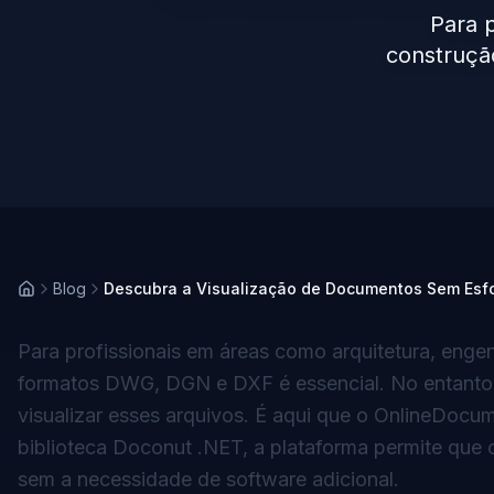
Para p
construçã
Blog
Descubra a Visualização de Documentos Sem Es
Para profissionais em áreas como arquitetura, enge
formatos DWG, DGN e DXF é essencial. No entanto,
visualizar esses arquivos. É aqui que o OnlineDoc
biblioteca Doconut .NET, a plataforma permite que
sem a necessidade de software adicional.