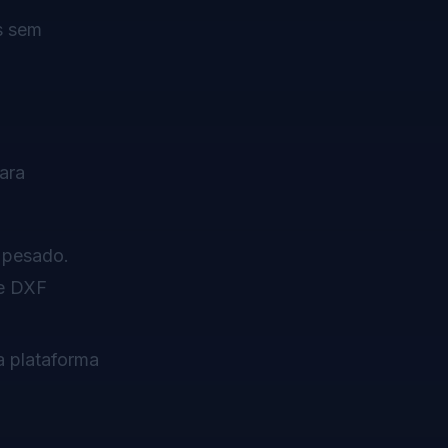
s sem
ara
 pesado.
 e DXF
 plataforma