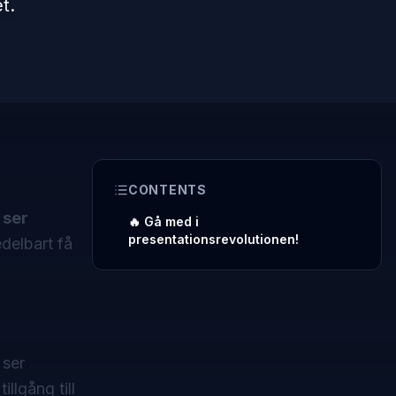
t.
CONTENTS
u
ser
🔥 Gå med i
presentationsrevolutionen!
delbart få
 ser
llgång till