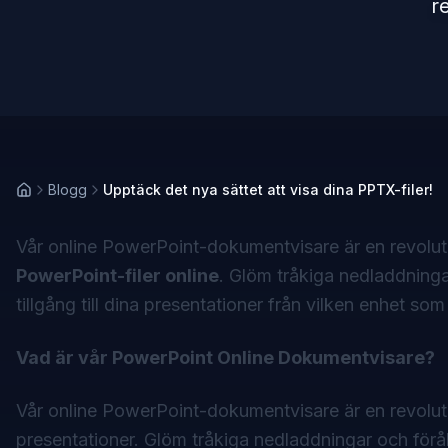
r
Blogg
Upptäck det nya sättet att visa dina PPTX-filer!
Vår online PowerPoint-dokumentvisare är en revoluti
PowerPoint-filer online
. Glöm tråkiga nedladdninga
tillgång till dina presentationer från vilken enhet s
Vad är vår PowerPoint Online Dokumentvisare?
Vår online
PowerPoint-dokumentvisare
är en revolut
presentationer. Glöm tråkiga nedladdningar och förål