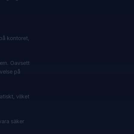
 på kontoret,
tem. Oavsett
evelse på
iskt, vilket
vara säker