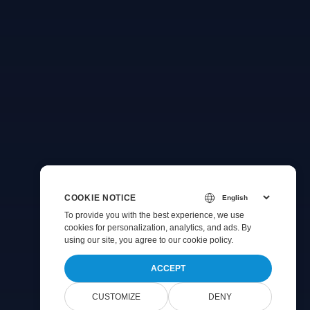
COOKIE NOTICE
To provide you with the best experience, we use
cookies for personalization, analytics, and ads. By
using our site, you agree to
our cookie policy
.
ACCEPT
CUSTOMIZE
DENY