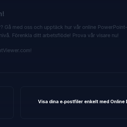
n!
r? Gå med oss och upptäck hur vår online PowerPoint
nivå. Förenkla ditt arbetsflöde! Prova vår visare nu!
tViewer.com
!
Visa dina e‑postfiler enkelt med Onlin