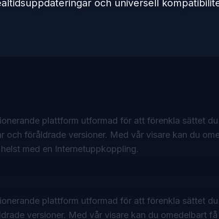
ealtidsuppdateringar och universell kompatibilite
onerande plattform utformad för att förenkla sättet d
r och föråldrade versioner. Med vår visare kan du ome
om helst med en Internetuppkoppling.
ionerande plattform utformad för att förenkla sättet du
drade versioner. Med vår visare kan du omedelbart få ti