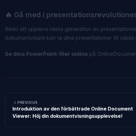
🔥 Gå med i presentationsrevolutione
Redo att uppleva nästa generation av presentatione
dokumentvisare kan ta dina presentationer till nästa 
Se dina PowerPoint-filer online
på
OnlineDocumen
PREVIOUS
Introduktion av den förbättrade Online Document
Viewer: Höj din dokumentvisningsupplevelse!