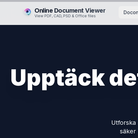
Online Document Viewer
Docon
View PDF, CAD, PSD & Office files
Upptäck det
Utforska
säker 