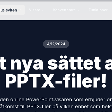
ut-sviten
Visare
Konverterare
Funktioner
4/12/2024
 nya sättet a
PPTX-filer!
 den online PowerPoint‑visaren som erbjuder o
åtkomst till PPTX‑filer på vilken enhet som hel