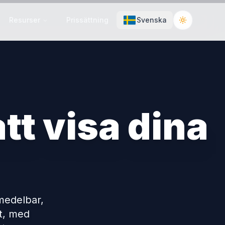
Resurser
Prissättning
Svenska
Toggle the
tt visa dina
medelbar,
st, med