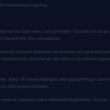
 en Internetuppkoppling.
tationer när som helst, var som helst. Oavsett om du är
a PowerPoint-filer
omedelbart.
bel med ett brett spektrum av enheter och operativsys
ler smartphone, kommer du att njuta av en sömlös uppl
er. Med vår visare tillämpas alla uppdateringar automat
n av dina presentationer.
r med de senaste online-säkerhetsåtgärderna. Du kan 