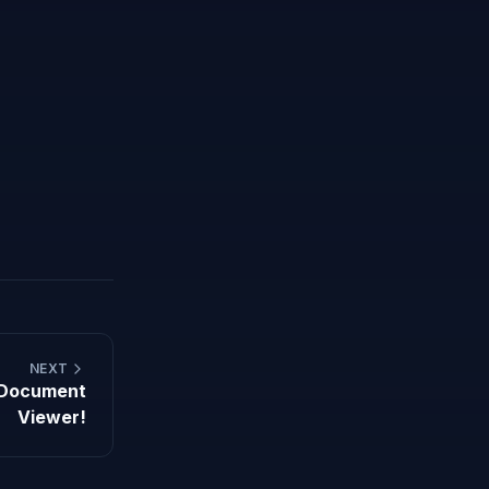
-
NEXT
e Document
Viewer!