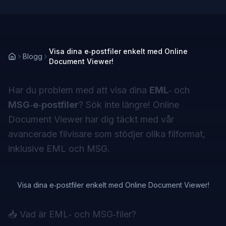
Visa dina e‑postfiler enkelt med Online
Blogg
Document Viewer!
Har du problem med att visa dina
EML
‑ och
MSG‑e‑postfiler
? Sök inte längre! Online
Document Viewer har dig täckt med vår
avancerade filvisare som stödjer olika filformat,
inklusive EML och MSG.
Visa dina e‑postfiler enkelt med Online Document Viewer!
📥 Vad är EML‑ och MSG‑filer?