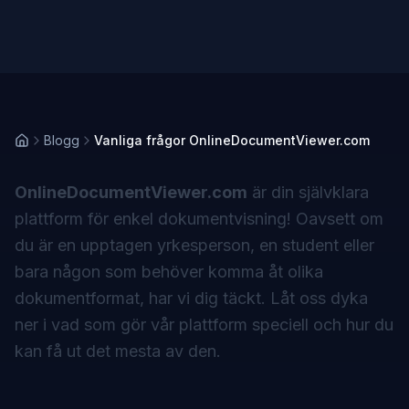
Blogg
Vanliga frågor OnlineDocumentViewer.com
OnlineDocumentViewer.com
är din självklara
plattform för enkel dokumentvisning! Oavsett om
du är en upptagen yrkesperson, en student eller
bara någon som behöver komma åt olika
dokumentformat, har vi dig täckt. Låt oss dyka
ner i vad som gör vår plattform speciell och hur du
kan få ut det mesta av den.