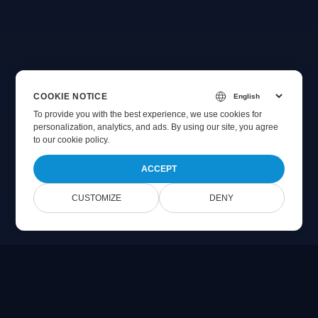
COOKIE NOTICE
To provide you with the best experience, we use cookies for
personalization, analytics, and ads. By using our site, you agree
to
our cookie policy
.
ACCEPT
CUSTOMIZE
DENY