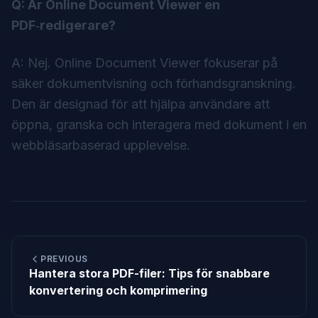
Q: Är Online Document Viewer en
PDF‑redigerare?
A: Nej. Online Document Viewer fokuserar på
säker dokumentvisning och förhandsgranskning.
Den är designad för att hjälpa användare att
öppna, granska och interagera med dokument i en
webbläsarbaserad upplevelse.
PREVIOUS
Hantera stora PDF-filer: Tips för snabbare
konvertering och komprimering