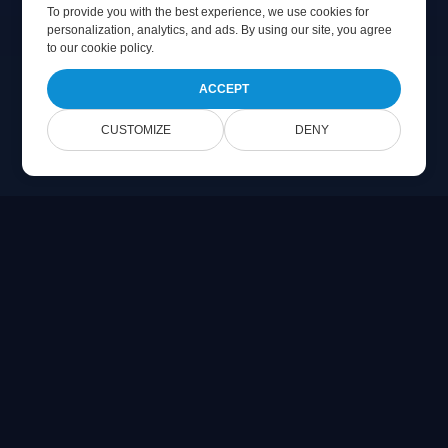
To provide you with the best experience, we use cookies for
personalization, analytics, and ads. By using our site, you agree
to
our cookie policy
.
ACCEPT
CUSTOMIZE
DENY
Online Document Viewer
Visa PDF, CAD, PSD och Office-filer direkt i din webbläsare