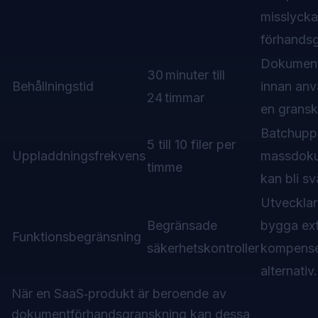
misslyck
förhandsg
Dokument
30 minuter till
Behållningstid
innan anv
24 timmar
en gransk
Batchuppl
5 till 10 filer per
Uppladdningsfrekvens
massdoku
timme
kan bli sv
Utveckla
Begränsade
bygga extr
Funktionsbegränsning
säkerhetskontroller
kompense
alternativ.
När en SaaS‑produkt är beroende av
dokumentförhandsgranskning kan dessa