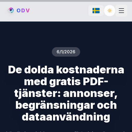
O
D
V
Toggle th
6/1/2026
De dolda kostnaderna
med gratis PDF-
tjänster: annonser,
begränsningar och
dataanvändning