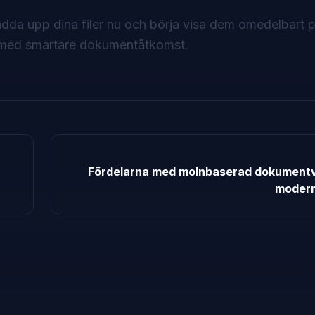
dda upp dina filer nu och börja visa dem omedelbart 
ft med smartare dokumentåtkomst.
Fördelarna med molnbaserad dokumentv
modern