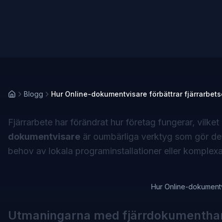
Blogg
Hur Online-dokumentvisare förbättrar fjärrarbets
Fjärrarbete har förändrat hur företag fungerar, vilke
dokumentvisare
är oumbärliga verktyg som gör det
behov av lokala programinstallationer eller komplex
Hur Online-dokumentvi
Utmaningarna med fjärrdokumentha