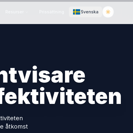
Resurser
Prissättning
Svenska
Toggle the
ntvisare
fektiviteten
tiviteten
de åtkomst