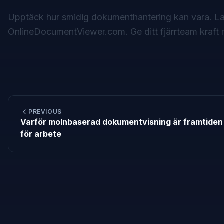
Upptäck hur smidig dokumenthantering kan vara. La
OnlineDocumentViewer.com
. Ge ditt fjärrteam kra
PREVIOUS
Varför molnbaserad dokumentvisning är framtiden
för arbete