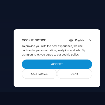
COOKIE NOTICE
To provide you with the best experience, we use
cookies for personalization, analytics, and ads. By
using our site, you agree to
our cookie policy
.
ACCEPT
CUSTOMIZE
DENY