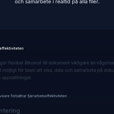
och samarbete i realtid på alla filer.
effektiviteten
t gör flexibel åtkomst till dokument viktigare än någons
 möjligt för team att visa, dela och samarbeta på dok
a uppsättningar.
sare förbättrar fjärrarbetseffektiviteten
ntering