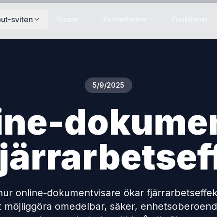
ut-sviten
Visare
Konverterare
Funktioner
5/9/2025
ine-dokume
fjärrarbetsef
hur online-dokumentvisare ökar fjärrarbetseffek
 möjliggöra omedelbar, säker, enhetsoberoen