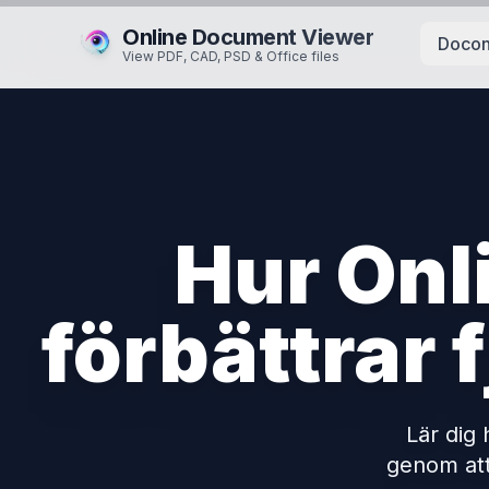
Online Document Viewer
Docon
View PDF, CAD, PSD & Office files
Hur Onl
förbättrar 
Lär dig 
genom att