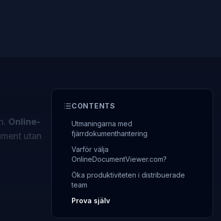
CONTENTS
in.
Online-
Utmaningarna med
fjärrdokumenthantering
ument utan
Varför välja
OnlineDocumentViewer.com?
Öka produktiviteten i distribuerade
team
Prova själv