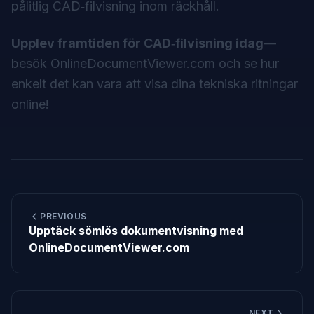
pålitlig CAD‑filvisning inom räckhåll.
Upplev framtiden för CAD‑filvisning idag
—
besök
OnlineDocumentViewer.com
och se hur
enkelt det kan vara att visa dina tekniska ritningar
online!
PREVIOUS
Upptäck sömlös dokumentvisning med
OnlineDocumentViewer.com
NEXT