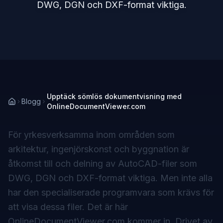
DWG, DGN och DXF-format viktiga.
Upptäck sömlös dokumentvisning med
Blogg
OnlineDocumentViewer.com
För yrkesverksamma inom områden som
arkitektur, ingenjörskonst och byggnation är
åtkomst till och delning av AutoCAD-filer som
DWG, DGN och DXF-format viktiga. Men inte alla
har den specialiserade programvara som krävs för
att visa dessa filer. Det är här
OnlineDocumentViewer.com kommer in. Drivet av