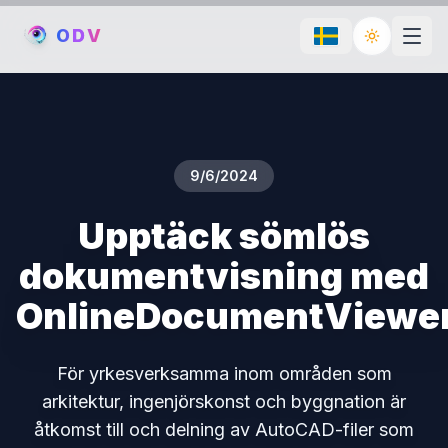
O
D
V
Toggle th
9/6/2024
Upptäck sömlös
dokumentvisning med
OnlineDocumentViewe
För yrkesverksamma inom områden som
arkitektur, ingenjörskonst och byggnation är
åtkomst till och delning av AutoCAD-filer som