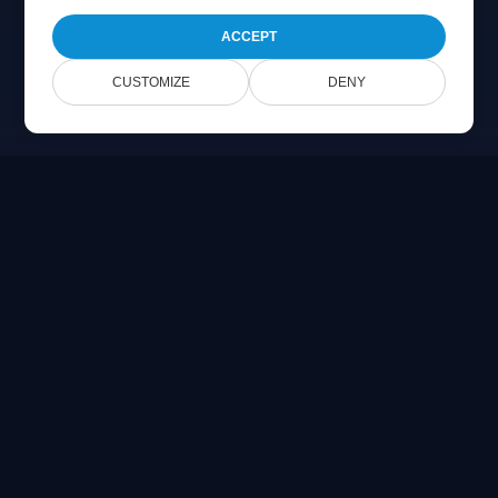
ACCEPT
CUSTOMIZE
DENY
Online Document Viewer
Visa PDF, CAD, PSD och Office-filer direkt i din webbläsare
Built for developers