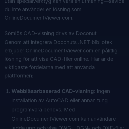
utan specialverktyg kan vara en utmaning—såvida
du inte använder en lösning som
OnlineDocumentViewer.com.
Sömlös CAD-visning drivs av Doconut
Genom att integrera
Doconut
s .NET‑bibliotek
erbjuder OnlineDocumentViewer.com en pålitlig
lösning för att visa CAD-filer online. Här är de
viktigaste fördelarna med att använda
plattformen:
Webbläsarbaserad CAD-visning
: Ingen
installation av AutoCAD eller annan tung
programvara behövs. Med
OnlineDocumentViewer.com kan användare
ladda upp och visa DWG-, DGN- och DXF-filer