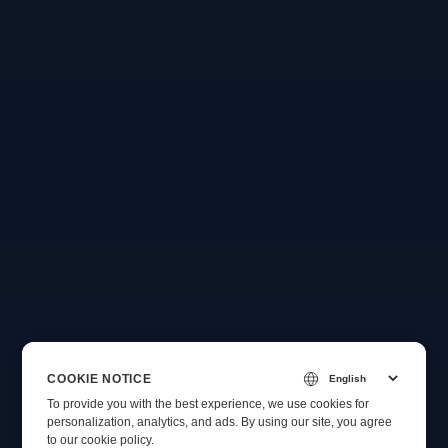
COOKIE NOTICE
To provide you with the best experience, we use cookies for
personalization, analytics, and ads. By using our site, you agree
to
our cookie policy
.