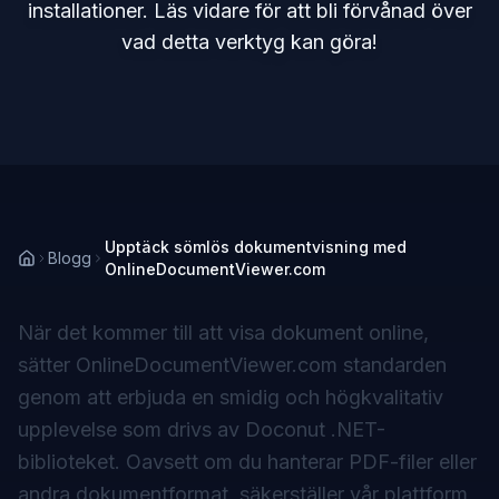
installationer. Läs vidare för att bli förvånad över
vad detta verktyg kan göra!
Upptäck sömlös dokumentvisning med
Blogg
OnlineDocumentViewer.com
När det kommer till att visa dokument online,
sätter OnlineDocumentViewer.com standarden
genom att erbjuda en smidig och högkvalitativ
upplevelse som drivs av Doconut .NET-
biblioteket. Oavsett om du hanterar PDF-filer eller
andra dokumentformat, säkerställer vår plattform