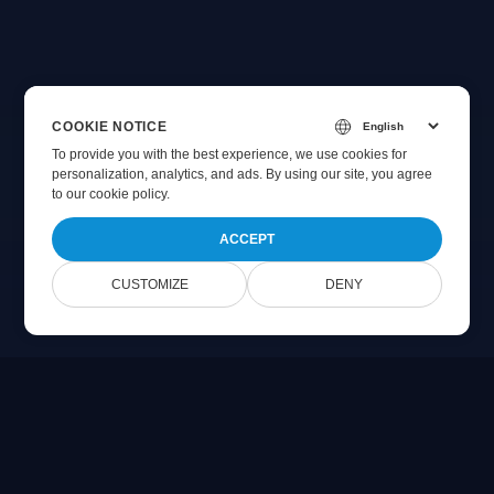
COOKIE NOTICE
To provide you with the best experience, we use cookies for
personalization, analytics, and ads. By using our site, you agree
to
our cookie policy
.
ACCEPT
CUSTOMIZE
DENY