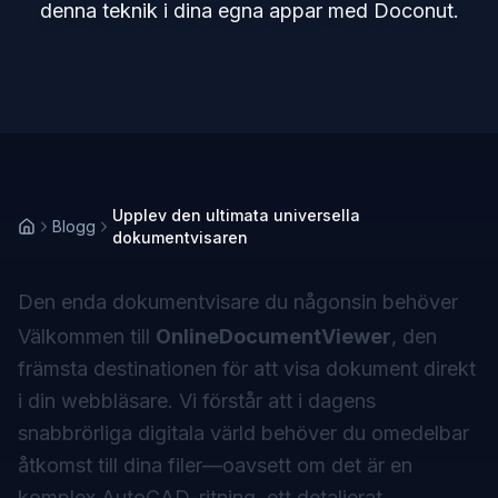
denna teknik i dina egna appar med Doconut.
Upplev den ultimata universella
Blogg
dokumentvisaren
Den enda dokumentvisare du någonsin behöver
Välkommen till
OnlineDocumentViewer
, den
främsta destinationen för att visa dokument direkt
i din webbläsare. Vi förstår att i dagens
snabbrörliga digitala värld behöver du omedelbar
åtkomst till dina filer—oavsett om det är en
komplex AutoCAD-ritning, ett detaljerat