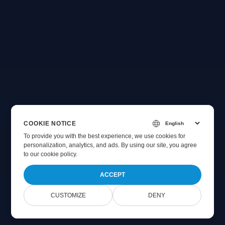
COOKIE NOTICE
To provide you with the best experience, we use cookies for
personalization, analytics, and ads. By using our site, you agree
to
our cookie policy
.
ACCEPT
CUSTOMIZE
DENY