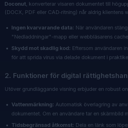
Doconut
, konverterar visaren dokumentet till högupp
(DOCX, PDF eller CAD‑ritning) når aldrig klientens 
Ingen kvarvarande data:
När användaren stänger
"Nedladdningar"-mapp eller webbläsarens cache
Skydd mot skadlig kod:
Eftersom användaren inte
för att sprida virus via delade dokument i praktike
2. Funktioner för digital rättighetsha
Utöver grundläggande visning erbjuder en robust onl
Vattenmärkning:
Automatisk överlagring av anvä
dokumentet. Om en användare tar en skärmbild med
Tidsbegränsad åtkomst:
Dela en länk som löper 