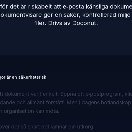
rför det är riskabelt att e‑posta känsliga dokum
okumentvisare ger en säker, kontrollerad miljö 
filer. Drivs av Doconut.
or är en säkerhetsrisk
ett dokument varit enkelt: öppna ett e‑postprogram, kli
ldande och allmänt förstått. Men i dagens hotlandskap 
n organisation kan möta.
över det så snart det lämnar din utkorg.