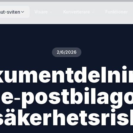
ut-sviten
Visare
Konverterare
Funktioner
2/6/2026
kumentdelnin
 e‑postbilago
säkerhetsris