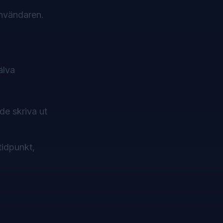
användaren.
älva
de skriva ut
tidpunkt,