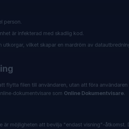
el person.
nhet är infekterad med skadlig kod.
och utkorgar, vilket skapar en mardröm av datautbrednin
ning
ytta filen till användaren, utan att föra användaren til
 online‑dokumentvisare som
Online Dokumentvisare
.
re är möjligheten att bevilja "endast visning"-åtkomst. 