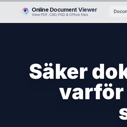
Online Document Viewer
Docon
View PDF, CAD, PSD & Office files
Säker do
varför