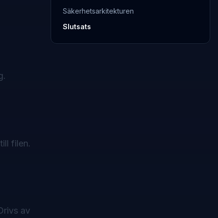
Säkerhetsarkitekturen
Slutsats
g.
l filen.
Drivs av