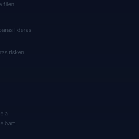
 filen
aras i deras
ras risken
ela
elbart.