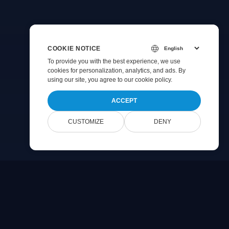
COOKIE NOTICE
To provide you with the best experience, we use
cookies for personalization, analytics, and ads. By
using our site, you agree to
our cookie policy
.
ACCEPT
CUSTOMIZE
DENY