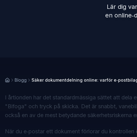
Lär dig va
en online‑d
Blogg
Säker dokumentdelning online: varför e‑postbilag
I årtionden har det standardmässiga sättet att dela 
"Bifoga" och tryck på skicka. Det är snabbt, vanebi
också en av de mest betydande säkerhetsriskerna e
När du e‑postar ett dokument förlorar du kontrollen 