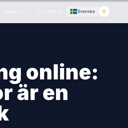
Resurser
Prissättning
Svenska
Toggle the
g online:
r är en
k