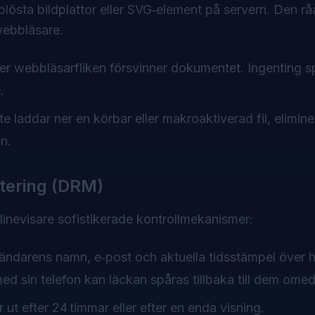
lösta bildplattor eller SVG‑element på servern. Den råa
webbläsare.
 webbläsarfliken försvinner dokumentet. Ingenting sp
.
 laddar ner en körbar eller makroaktiverad fil, elimine
n.
ntering (DRM)
inevisare sofistikerade kontrollmekanismer:
ndarens namn, e‑post och aktuella tidsstämpel över h
 sin telefon kan läckan spåras tillbaka till dem omed
ut efter 24 timmar eller efter en enda visning.