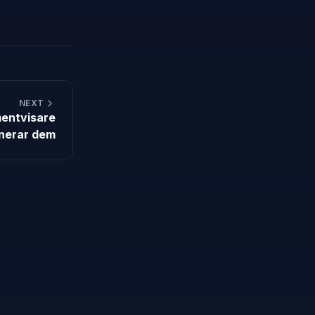
NEXT
mentvisare
inerar dem