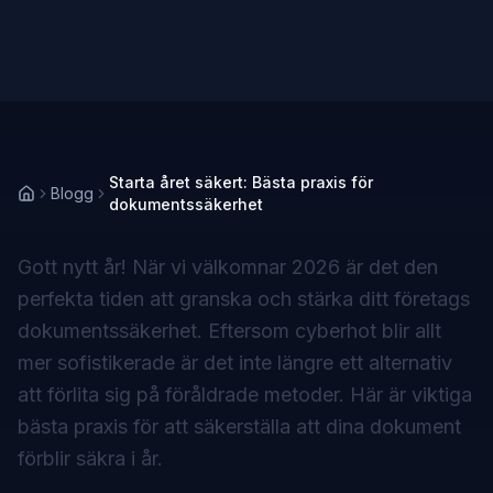
Starta året säkert: Bästa praxis för
Blogg
dokumentssäkerhet
Gott nytt år! När vi välkomnar 2026 är det den
perfekta tiden att granska och stärka ditt företags
dokumentssäkerhet. Eftersom cyberhot blir allt
mer sofistikerade är det inte längre ett alternativ
att förlita sig på föråldrade metoder. Här är viktiga
bästa praxis för att säkerställa att dina dokument
förblir säkra i år.