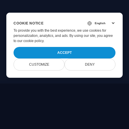
COOKIE NOTICE
To provide you with the best experience, we use cookies for
personalization, analytics, and ads. By using our site, you agree
to
our cookie policy
.
ACCEPT
CUSTOMIZE
DENY