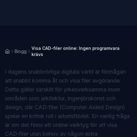
Visa CAD-filer online: Ingen programvara
Blogg
krävs
I dagens snabbrörliga digitala värld är förmågan
att snabbt komma åt och visa filer avgörande.
Detta gäller särskilt för yrkesverksamma inom
områden som arkitektur, ingenjörskonst och
design, där CAD‑filer (Computer‑Aided Design)
spelar en kritisk roll i arbetsflödet. En vanlig fråga
är om det finns ett online‑verktyg för att visa
CAD‑filer utan behov av någon extra