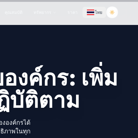
คุณสมบัติ
ทรัพยากร
ราคา
ไทย
Toggle the
องค์กร: เพิ่ม
ิบัติตาม
งองค์กรได้
ธิภาพในทุก