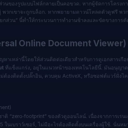
แยกส่วนของรูปแบบไฟล์กลายเป็นคอขวด. หากผู้จัดการโครงก
 พวกเขาจะถูกบล็อก. หากพยายามดาวน์โหลดตัวดูฟรี พวกเข
ยกส่วน” นี้ทำให้กระบวนการทำงานช้าลงและขัดขางการตั
ersal Online Document Viewer)
ัญหาเหล่านี้โดยให้ส่วนติดต่อเดียวสำหรับการดูเอกสารเกือ
ut
ที่แข็งแกร่ง, อยู่ในแนวหน้าของเทคโนโลยีนี้. มันอนุญาตให
องติดตั้งปลั๊กอิน, ควบคุม ActiveX, หรือซอฟต์แวร์ฝั่งไค
ment)
ชาติ “zero‑footprint” ของตัวดูออนไลน์. เนื่องจากการเรนเด
นเบราว์เซอร์, ไม่มีอะไรต้องติดตั้งบนเครื่องผู้ใช้. นั่นห