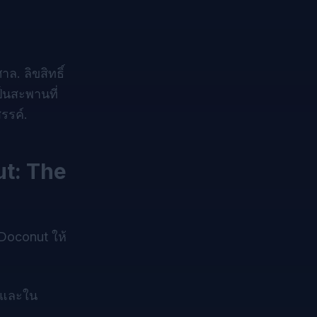
. ลิขสิทธิ์
็นสะพานที่
รรค์.
ut: The
 Doconut ให้
ร์และใน