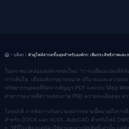
บล็อก
ตัวดูไฟล์สากลขั้นสุดสำหรับองค์กร: เพิ่มประสิทธิภาพและ
ในสภาพแวดล้อมองค์กรสมัยใหม่ “การเปลี่ยนแปลงดิจิทัล” 
การเติบโต. เมื่อองค์กรขยายขนาด ปริมาณและความหลากห
ทรัพยากรบุคคลที่จัดการสัญญา PDF และประวัติย่อ Wor
ฝ่ายการตลาดที่ตรวจสอบภาพ PSD ความละเอียดสูง คว
โดยปกติ การจัดการกับความหลากหลายนี้หมายถึงการติ
สำหรับ DOCX และ XLSX, AutoCAD สำหรับไฟล์ DWG, Ado
ๆ. วิธีนี้ไม่เพียงแต่มีค่าใช้จ่ายสูงจากลิขสิทธิ์เท่านั้น