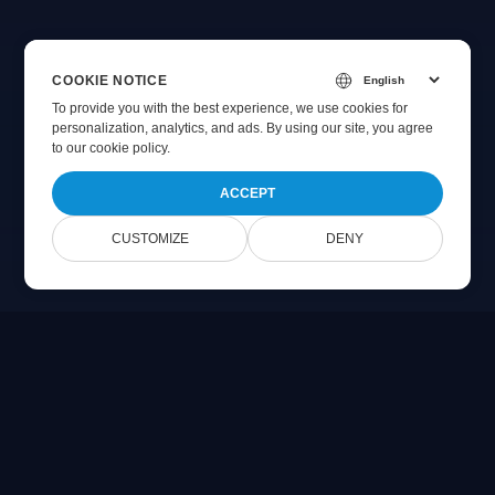
COOKIE NOTICE
To provide you with the best experience, we use cookies for
personalization, analytics, and ads. By using our site, you agree
to
our cookie policy
.
ACCEPT
CUSTOMIZE
DENY