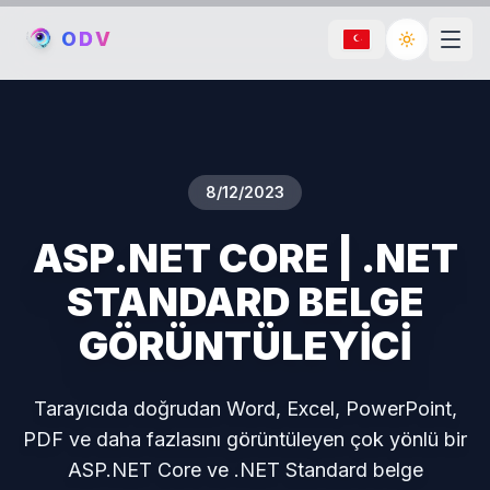
O
D
V
Toggle th
8/12/2023
ASP.NET CORE | .NET
STANDARD BELGE
GÖRÜNTÜLEYİCİ
Tarayıcıda doğrudan Word, Excel, PowerPoint,
PDF ve daha fazlasını görüntüleyen çok yönlü bir
ASP.NET Core ve .NET Standard belge