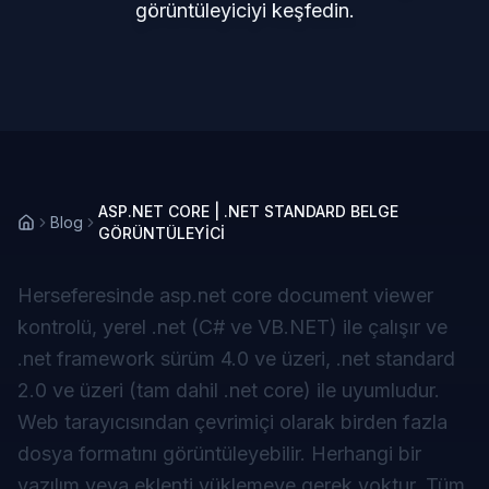
görüntüleyiciyi keşfedin.
ASP.NET CORE | .NET STANDARD BELGE
Blog
GÖRÜNTÜLEYİCİ
Herseferesinde
asp.net core document viewer
kontrolü, yerel .net (C# ve VB.NET) ile çalışır ve
.net framework sürüm 4.0 ve üzeri, .net standard
2.0 ve üzeri (tam dahil .net core) ile uyumludur.
Web tarayıcısından çevrimiçi olarak birden fazla
dosya formatını görüntüleyebilir. Herhangi bir
yazılım veya eklenti yüklemeye gerek yoktur. Tüm