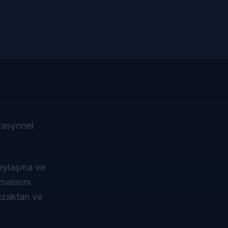
erasyonel
paylaşma ve
malarını
 uzaktan ve