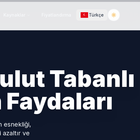
Kaynaklar
Fiyatlandırma
Türkçe
Toggle the
ulut Tabanlı
 Faydaları
 esnekliği,
i azaltır ve