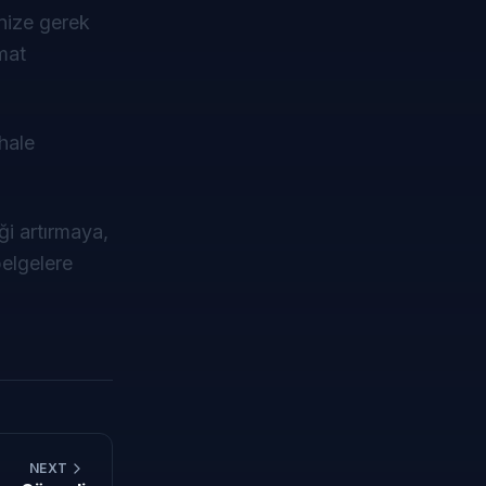
nize gerek
mat
 hale
ği artırmaya,
belgelere
NEXT