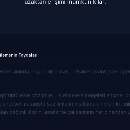
uzaktan erişimi mümkün kılar.
ülemenin Faydaları
rden anında erişilebilir olması, rekabet avantajı ve op
e görüntüleme çözümleri, işletmelere belgeleri erişme, 
eleneksel masaüstü yazılımların kısıtlamalarından kurtul
olan bağımlılıklarını azaltır ve çalışanların her cihazdan