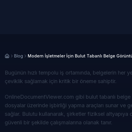
Blog
Modern İşletmeler İçin Bulut Tabanlı Belge Görünt
Bugünün hızlı tempolu iş ortamında, belgelerin her ye
çeviklik sağlamak için kritik bir öneme sahiptir.
OnlineDocumentViewer.com
gibi bulut tabanlı belg
dosyalar üzerinde işbirliği yapma araçları sunar ve g
sağlar. Bulutu kullanarak, şirketler fiziksel altyapıya 
güvenli bir şekilde çalışmalarına olanak tanır.