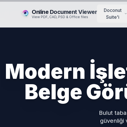
Doconut
Online Document Viewer
Suite'i
View PDF, CAD, PSD & Office files
Modern İşle
Belge Gör
Bulut taba
güvenliği v