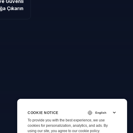
ve Güvenli
ğa Çıkarın
COOKIE NOTICE
To provide you with the best experience, we use
cookies for personalization, analytics, and ads. By
using our site, you agree to
our cookie policy
.