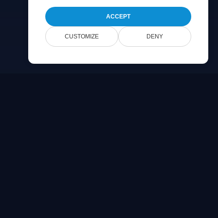
ACCEPT
CUSTOMIZE
DENY
Company
Bize Ulaşın