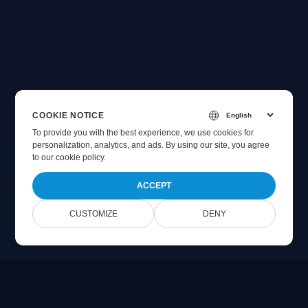
COOKIE NOTICE
To provide you with the best experience, we use cookies for
personalization, analytics, and ads. By using our site, you agree
to
our cookie policy
.
ACCEPT
CUSTOMIZE
DENY