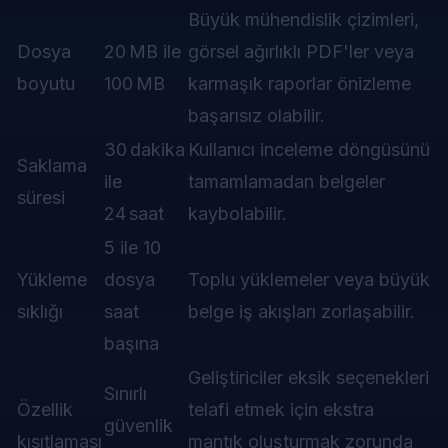
Büyük mühendislik çizimleri,
Dosya
20 MB ile
görsel ağırlıklı PDF'ler veya
boyutu
100 MB
karmaşık raporlar önizleme
başarısız olabilir.
30 dakika
Kullanıcı inceleme döngüsünü
Saklama
ile
tamamlamadan belgeler
süresi
24 saat
kaybolabilir.
5 ile 10
Yükleme
dosya
Toplu yüklemeler veya büyük
sıklığı
saat
belge iş akışları zorlaşabilir.
başına
Geliştiriciler eksik seçenekleri
Sınırlı
Özellik
telafi etmek için ekstra
güvenlik
kısıtlaması
mantık oluşturmak zorunda