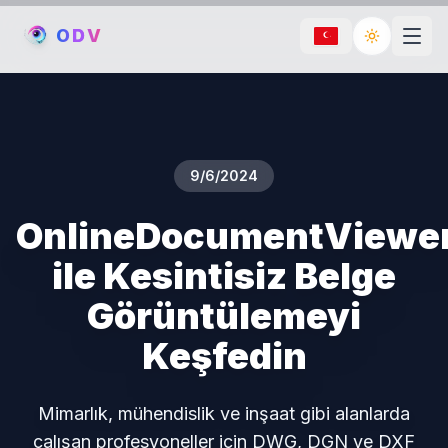
O
D
V
Toggle th
9/6/2024
OnlineDocumentViewe
ile Kesintisiz Belge
Görüntülemeyi
Keşfedin
Mimarlık, mühendislik ve inşaat gibi alanlarda
çalışan profesyoneller için DWG, DGN ve DXF