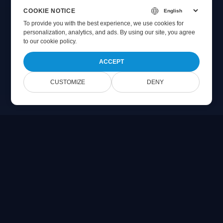
COOKIE NOTICE
To provide you with the best experience, we use cookies for
personalization, analytics, and ads. By using our site, you agree
to
our cookie policy
.
ACCEPT
CUSTOMIZE
DENY
Online Document Viewer