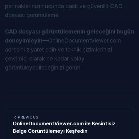
parmaklarınızın ucunda basit ve güvenilir CAD
dosyası görüntüleme.
CAD dosyası görüntülemenin geleceğini bugün
deneyimleyin
—
OnlineDocumentViewer.com
adresini ziyaret edin ve teknik çizimlerinizi
çevrimiçi olarak ne kadar kolay
görüntüleyebileceğinizi görün!
PREVIOUS
OnlineDocumentViewer.com ile Kesintisiz
Belge Görüntülemeyi Keşfedin