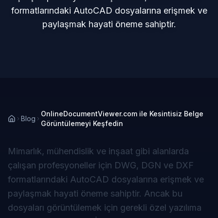
formatlarındaki AutoCAD dosyalarına erişmek ve
paylaşmak hayati öneme sahiptir.
OnlineDocumentViewer.com ile Kesintisiz Belge
Blog
Görüntülemeyi Keşfedin
Mimarlık, mühendislik ve inşaat gibi alanlarda
çalışan profesyoneller için DWG, DGN ve DXF
formatlarındaki AutoCAD dosyalarına erişmek ve
paylaşmak hayati öneme sahiptir. Ancak bu
dosyaları görüntülemek için gerekli özel yazılıma