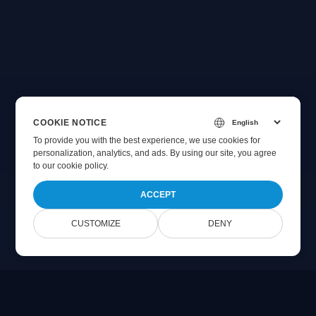
COOKIE NOTICE
To provide you with the best experience, we use cookies for
personalization, analytics, and ads. By using our site, you agree
to
our cookie policy
.
ACCEPT
CUSTOMIZE
DENY