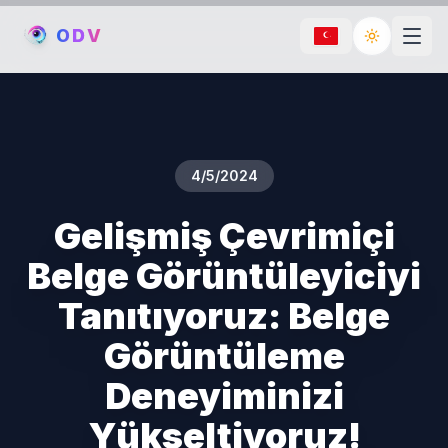
O
D
V
Toggle th
4/5/2024
Gelişmiş Çevrimiçi
Belge Görüntüleyiciyi
Tanıtıyoruz: Belge
Görüntüleme
Deneyiminizi
Yükseltiyoruz!