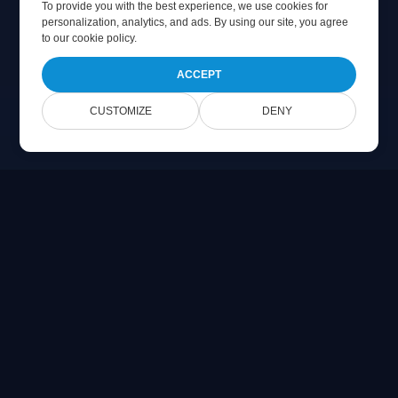
To provide you with the best experience, we use cookies for
personalization, analytics, and ads. By using our site, you agree
to
our cookie policy
.
ACCEPT
CUSTOMIZE
DENY
Online Document Viewer
PDF, CAD, PSD ve Office dosyalarını doğrudan tarayıcınızda