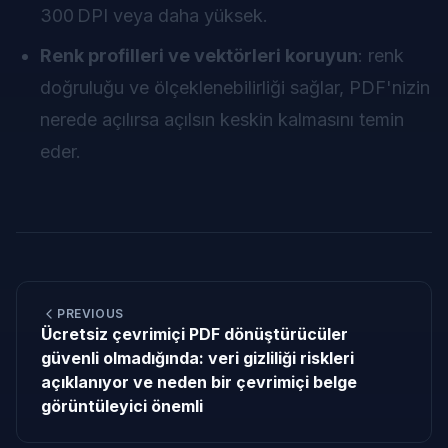
300 DPI veya daha yüksek.
Renk profilleri ve vektörleri koruyun
: renk
doğruluğu ve ölçeklenebilirliği sağlar, PDF'nizin
nerede açılırsa açılsın keskin kalmasını temin
eder.
PREVIOUS
Ücretsiz çevrimiçi PDF dönüştürücüler
güvenli olmadığında: veri gizliliği riskleri
açıklanıyor ve neden bir çevrimiçi belge
görüntüleyici önemli