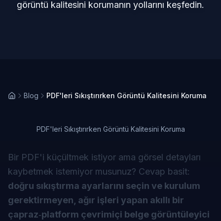
görüntü kalitesini korumanın yollarını keşfedin.
Blog
PDF'leri Sıkıştırırken Görüntü Kalitesini Koruma
PDF'leri Sıkıştırırken Görüntü Kalitesini Koruma
Bir PDF'i küçültmek istiyor ama görsel detayları
kaybetmek istemiyor musunuz? Cevap basit:
doğru sıkıştırma ayarlarını seçin ve kurulum
gerektirmeyen, ağır işleri yapan akıllı bir
çapraz‑platform çevrimiçi belge görüntüleyici