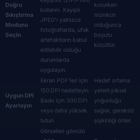
Doğru
korurken
kullanın. Kayıplı
Sıkıştırma
mümkün
JPEG'i yalnızca
Modunu
olduğunca
fotoğraflarda, ufak
Seçin
boyutu
artefaktların kabul
küçültür.
edilebilir olduğu
durumlarda
uygulayın.
Ekran PDF'leri için
Hedef ortama
150 DPI hedefleyin.
yeterli piksel
Uygun DPI
Baskı için 300 DPI
yoğunluğu
Ayarlayın
veya daha yüksek
sağlar, gereksiz
tutun.
şişkinliği önler.
Görselleri gömülü