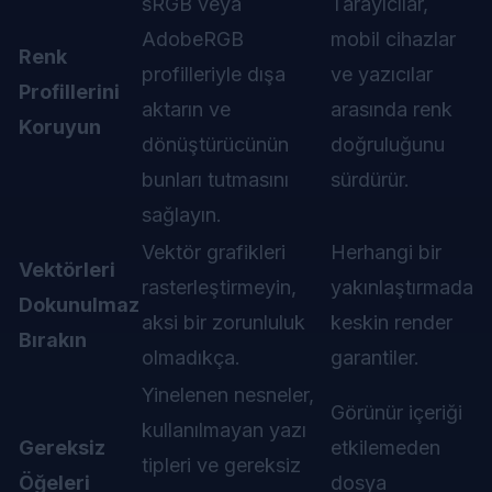
sRGB veya
Tarayıcılar,
AdobeRGB
mobil cihazlar
Renk
profilleriyle dışa
ve yazıcılar
Profillerini
aktarın ve
arasında renk
Koruyun
dönüştürücünün
doğruluğunu
bunları tutmasını
sürdürür.
sağlayın.
Vektör grafikleri
Herhangi bir
Vektörleri
rasterleştirmeyin,
yakınlaştırmada
Dokunulmaz
aksi bir zorunluluk
keskin render
Bırakın
olmadıkça.
garantiler.
Yinelenen nesneler,
Görünür içeriği
kullanılmayan yazı
Gereksiz
etkilemeden
tipleri ve gereksiz
Öğeleri
dosya