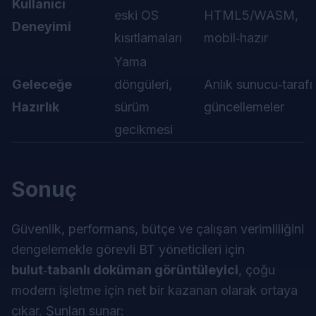
Kullanıcı
eski OS
HTML5/WASM,
Deneyimi
kısıtlamaları
mobil‑hazır
Yama
Geleceğe
döngüleri,
Anlık sunucu‑tarafı
Hazırlık
sürüm
güncellemeler
gecikmesi
Sonuç
Güvenlik, performans, bütçe ve çalışan verimliliğini
dengelemekle görevli BT yöneticileri için
bulut‑tabanlı doküman görüntüleyici
, çoğu
modern işletme için net bir kazanan olarak ortaya
çıkar. Şunları sunar: