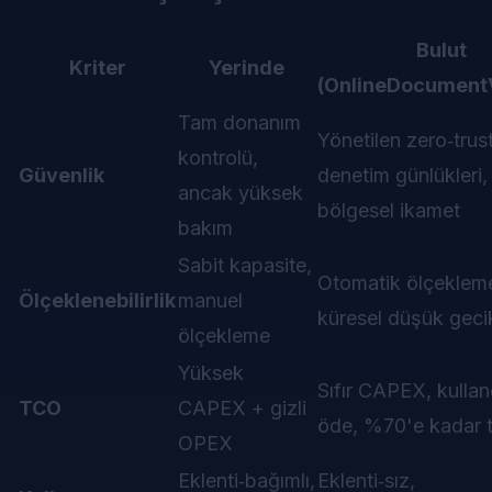
Bulut
Kriter
Yerinde
(OnlineDocument
Tam donanım
Yönetilen zero‑trust
kontrolü,
Güvenlik
denetim günlükleri,
ancak yüksek
bölgesel ikamet
bakım
Sabit kapasite,
Otomatik ölçeklem
Ölçeklenebilirlik
manuel
küresel düşük gec
ölçekleme
Yüksek
Sıfır CAPEX, kulla
TCO
CAPEX + gizli
öde, %70'e kadar t
OPEX
Eklenti‑bağımlı,
Eklenti‑sız,