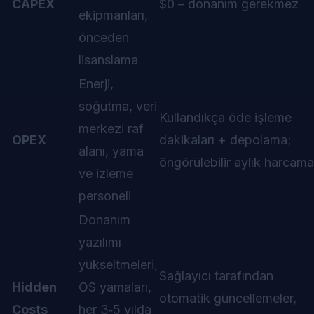
CAPEX
$0 – donanım gerekmez
ekipmanları,
önceden
lisanslama
Enerji,
soğutma, veri
Kullandıkça öde işleme
merkezi raf
OPEX
dakikaları + depolama;
alanı, yama
öngörülebilir aylık harcama
ve izleme
personeli
Donanım
yazılımı
yükseltmeleri,
Sağlayıcı tarafından
Hidden
OS yamaları,
otomatik güncellemeler,
Costs
her 3‑5 yılda