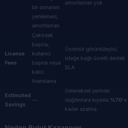
amortisman yok
bir donanım
yenilemesi,
amortisman
Çekirdek
başına,
Ücretsiz görüntüleyici,
License
kullanıcı
isteğe bağlı ücretli destek
Fees
başına veya
SLA
kalıcı
lisanslama
Geleneksel yerinde
Estimated
—
dağıtımlara kıyasla
%70
'e
Savings
kadar azalma
Neden Bulut Kazanıyor