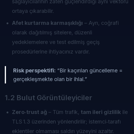
sağlayıcılarının zaten güçlendirdiği aynı vektörü
ortaya çıkarabilir.
Afet kurtarma karmaşıklığı
– Ayrı, coğrafi
olarak dağıtılmış sitelere, düzenli
yedeklemelere ve test edilmiş geçiş
prosedürlerine ihtiyacınız vardır.
Risk perspektifi:
“Bir kaçırılan güncelleme =
gerçekleşmekte olan bir ihlal.”
1.2 Bulut Görüntüleyiciler
Zero‑trust ağ
– Tüm trafik,
tam ileri gizlilik
ile
TLS 1.3 üzerinden yönlendirilir; istemci‑tarafı
eklentiler olmaması saldırı yüzeyini azaltır.