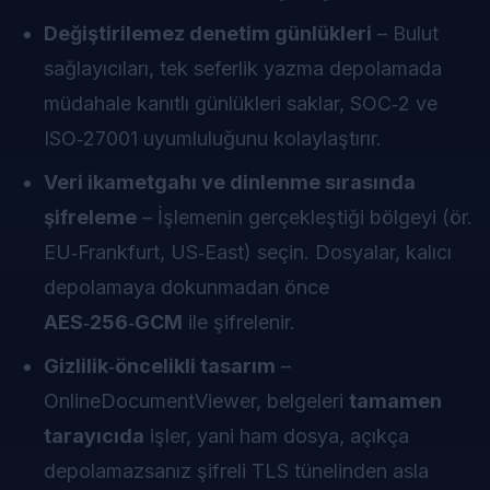
Değiştirilemez denetim günlükleri
– Bulut
sağlayıcıları, tek seferlik yazma depolamada
müdahale kanıtlı günlükleri saklar, SOC‑2 ve
ISO‑27001 uyumluluğunu kolaylaştırır.
Veri ikametgahı ve dinlenme sırasında
şifreleme
– İşlemenin gerçekleştiği bölgeyi (ör.
EU‑Frankfurt, US‑East) seçin. Dosyalar, kalıcı
depolamaya dokunmadan önce
AES‑256‑GCM
ile şifrelenir.
Gizlilik‑öncelikli tasarım
–
OnlineDocumentViewer, belgeleri
tamamen
tarayıcıda
işler, yani ham dosya, açıkça
depolamazsanız şifreli TLS tünelinden asla