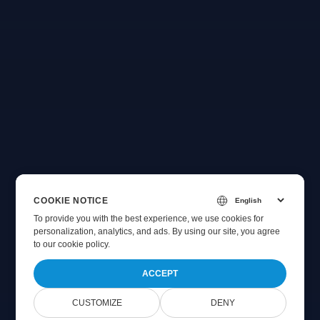
COOKIE NOTICE
To provide you with the best experience, we use cookies for
personalization, analytics, and ads. By using our site, you agree
to
our cookie policy
.
ACCEPT
CUSTOMIZE
DENY