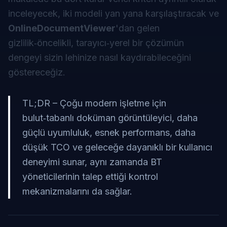
inceleyecek, iki modeli yan yana karşılaştıracak ve
OnlineDocumentViewer
'dan gelen
gizlilik‑öncelikli, tarayıcı‑yerel bir çözümün
dengeyi sizin lehinize nasıl kaydırabileceğini
göstereceğiz.
TL;DR – Çoğu modern işletme için
bulut‑tabanlı doküman görüntüleyici, daha
güçlü uyumluluk, esnek performans, daha
düşük TCO ve geleceğe dayanıklı bir kullanıcı
deneyimi sunar, aynı zamanda BT
yöneticilerinin talep ettiği kontrol
mekanizmalarını da sağlar.