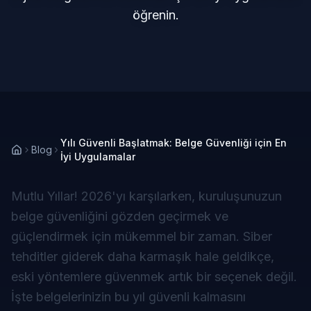
öğrenin.
Yılı Güvenli Başlatmak: Belge Güvenliği için En
Blog
İyi Uygulamalar
Mutlu Yıllar! 2026'yı karşılarken, kuruluşunuzun
belge güvenliğini gözden geçirmek ve
güçlendirmek için mükemmel bir zaman. Siber
tehditler giderek daha karmaşık hale geldikçe,
eski yöntemlere güvenmek artık bir seçenek değil.
İşte belgelerinizin bu yıl güvenli kalmasını