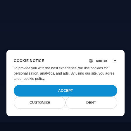
COOKIE NOTICE
To provide you with the best experience, we use cookies for
personalization, analytics, and ads. By using our site, you agree
to
our cookie policy
.
ACCEPT
CUSTOMIZE
DENY